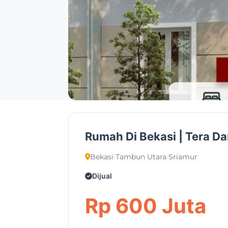
Rumah Di Bekasi | Tera D
Bekasi
›
Tambun Utara
›
Sriamur
Dijual
Rp 600 Juta