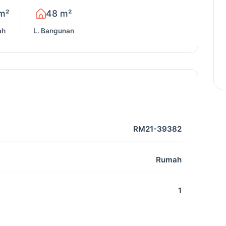
m²
48 m²
ah
L. Bangunan
RM21-39382
Rumah
1
2022