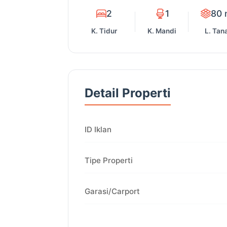
2
1
80 
K. Tidur
K. Mandi
L. Tan
Detail Properti
ID Iklan
Tipe Properti
Garasi/Carport
Tahun Dibangun