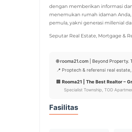
dengan memberikan informasi dan 
menemukan rumah idaman Anda, kh
pemula, yakni generasi millenial da
Seputar Real Estate, Mortgage & R
🌐
rooma21.com
| Beyond Property. T
📍 Proptech & referensi real estate,
🏢
Rooma21 | The Best Realtor – Gr
Specialist Township, TOD Apartment
Fasilitas