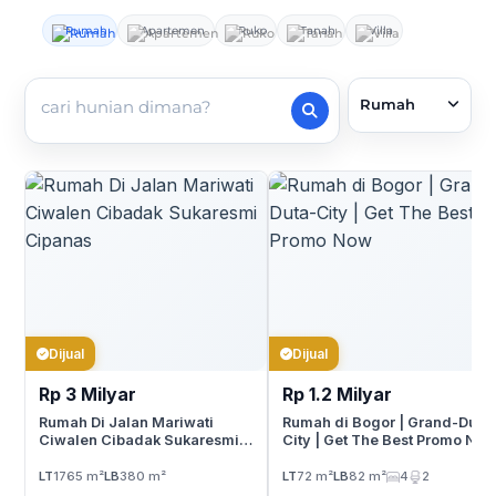
Rumah
Apartemen
Ruko
Tanah
Villa
Rumah
Dijual
Dijual
Rp 3 Milyar
Rp 1.2 Milyar
Rumah Di Jalan Mariwati
Rumah di Bogor | Grand-Duta
Ciwalen Cibadak Sukaresmi
City | Get The Best Promo No
Cipanas
LT
1765 m²
LB
380 m²
LT
72 m²
LB
82 m²
4
2