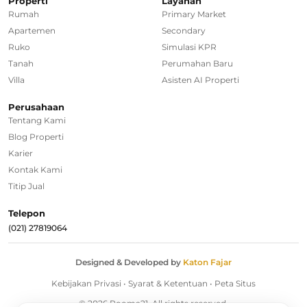
Properti
Layanan
Rumah Dijual di Tangerang Selatan
Rumah
Primary Market
Apartemen
Secondary
Rumah Dijual di Depok
Ruko
Simulasi KPR
Tanah
Perumahan Baru
Regional Agencies
Villa
Asisten AI Properti
Bandung
Perusahaan
Tentang Kami
Surabaya
Blog Properti
Karier
Bali
Kontak Kami
Overseas
Titip Jual
Telepon
(021) 27819064
Designed & Developed by
Katon Fajar
Kebijakan Privasi
•
Syarat & Ketentuan
•
Peta Situs
© 2026 Rooma21. All rights reserved.