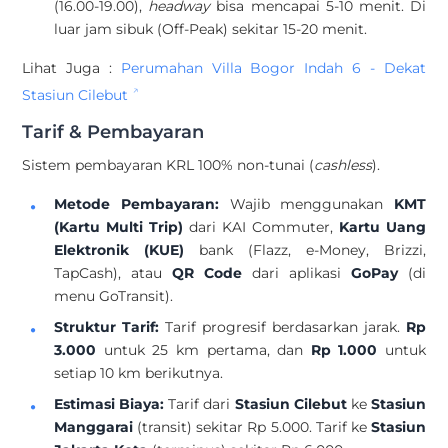
(16.00-19.00),
headway
bisa mencapai 5-10 menit. Di
luar jam sibuk (Off-Peak) sekitar 15-20 menit.
Lihat Juga :
Perumahan Villa Bogor Indah 6 - Dekat
Stasiun Cilebut
Tarif & Pembayaran
Sistem pembayaran KRL 100% non-tunai (
cashless
).
Metode Pembayaran:
Wajib menggunakan
KMT
(Kartu Multi Trip)
dari KAI Commuter,
Kartu Uang
Elektronik (KUE)
bank (Flazz, e-Money, Brizzi,
TapCash), atau
QR Code
dari aplikasi
GoPay
(di
menu GoTransit).
Struktur Tarif:
Tarif progresif berdasarkan jarak.
Rp
3.000
untuk 25 km pertama, dan
Rp 1.000
untuk
setiap 10 km berikutnya.
Estimasi Biaya:
Tarif dari
Stasiun Cilebut
ke
Stasiun
Manggarai
(transit) sekitar Rp 5.000. Tarif ke
Stasiun