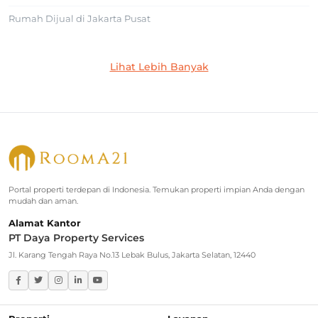
Rumah Dijual di Jakarta Pusat
Jakarta Selatan
Lihat Lebih Banyak
Rumah Dijual di Cilandak
Rumah Dijual di Lebak Bulus
Rumah Dijual di Jagakarsa
Rumah Dijual di Kebayoran Baru
Portal properti terdepan di Indonesia. Temukan properti impian Anda dengan
Rumah Dijual di Cinere
mudah dan aman.
Alamat Kantor
Greater Jakarta
PT Daya Property Services
Jl. Karang Tengah Raya No.13 Lebak Bulus, Jakarta Selatan, 12440
Rumah Dijual di Bekasi
Rumah Dijual di Bogor