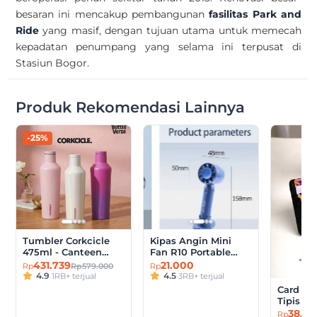
besaran ini mencakup pembangunan
fasilitas Park and
Ride
yang masif, dengan tujuan utama untuk memecah
kepadatan penumpang yang selama ini terpusat di
Stasiun Bogor.
Produk Rekomendasi Lainnya
-25%
Tumbler Corkcicle
Kipas Angin Mini
475ml - Canteen
Fan R10 Portable
16oz 475ml Original
Turbo Rechargeable
431.739
21.000
Rp579.000
Rp
Rp
Tumbler 3-Layer
2000mAh
4.9
·
1RB+ terjual
4.5
·
3RB+ terjual
Insulation
Card Ho
Tipis Pr
VINGE A
38.0
Rp