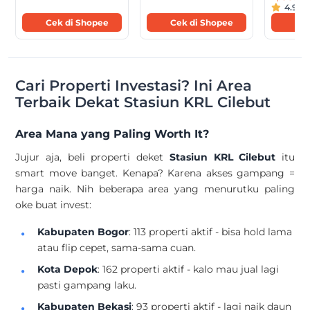
4.9
·
1R
Cek di Shopee
Cek di Shopee
Cek
Cari Properti Investasi? Ini Area
Terbaik Dekat Stasiun KRL Cilebut
Area Mana yang Paling Worth It?
Jujur aja, beli properti deket
Stasiun KRL Cilebut
itu
smart move banget. Kenapa? Karena akses gampang =
harga naik. Nih beberapa area yang menurutku paling
oke buat invest:
Kabupaten Bogor
: 113 properti aktif - bisa hold lama
atau flip cepet, sama-sama cuan.
Kota Depok
: 162 properti aktif - kalo mau jual lagi
pasti gampang laku.
Kabupaten Bekasi
: 93 properti aktif - lagi naik daun