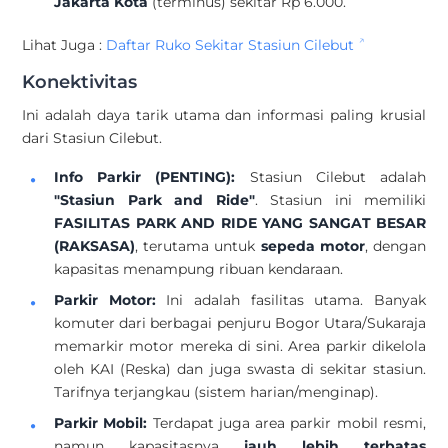
Jakarta Kota
(terminus) sekitar Rp 6.000.
Lihat Juga :
Daftar Ruko Sekitar Stasiun Cilebut
Konektivitas
Ini adalah daya tarik utama dan informasi paling krusial
dari Stasiun Cilebut.
Info Parkir (PENTING):
Stasiun Cilebut adalah
"Stasiun Park and Ride"
. Stasiun ini memiliki
FASILITAS PARK AND RIDE YANG SANGAT BESAR
(RAKSASA)
, terutama untuk
sepeda motor
, dengan
kapasitas menampung ribuan kendaraan.
Parkir Motor:
Ini adalah fasilitas utama. Banyak
komuter dari berbagai penjuru Bogor Utara/Sukaraja
memarkir motor mereka di sini. Area parkir dikelola
oleh KAI (Reska) dan juga swasta di sekitar stasiun.
Tarifnya terjangkau (sistem harian/menginap).
Parkir Mobil:
Terdapat juga area parkir mobil resmi,
namun kapasitasnya
jauh lebih terbatas