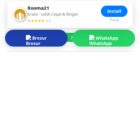
Sukaraja, Kabupaten Bogor
Rooma21
Install
Gratis · Lebih Cepat & Ringan
LT
78 m²
LB
60 m²
2
3
Tutup
5.0
Brosur
WhatsApp
WhatsApp
Muat Lebih Banyak
Keunggulan Villa Bogor Indah 6
Aksesibilitas Strategis
Lokasinya sangat strategis karena dekat dengan akses
transportasi utama, termasuk hanya sekitar 10 menit
menuju Stasiun KRL Cilebut dan Pintu Tol Lingkar Luar
Bogor (BORR)
Dikelilingi Fasilitas Publik Lengkap