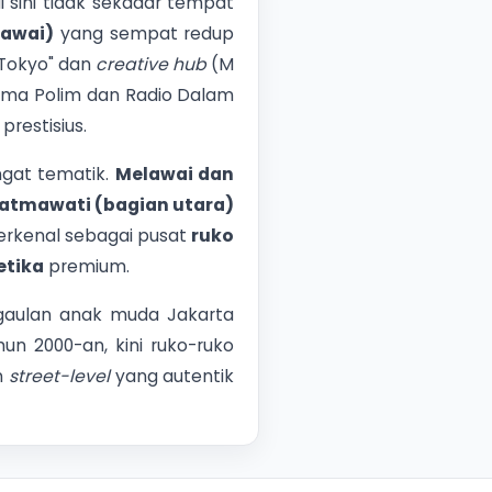
 sini tidak sekadar tempat
lawai)
yang sempat redup
 Tokyo" dan
creative hub
(M
nglima Polim dan Radio Dalam
restisius.
angat tematik.
Melawai dan
Fatmawati (bagian utara)
erkenal sebagai pusat
ruko
etika
premium.
rgaulan anak muda Jakarta
un 2000-an, kini ruko-ruko
n
street-level
yang autentik