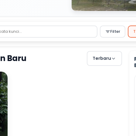
Filter
T
an Baru
Terbaru