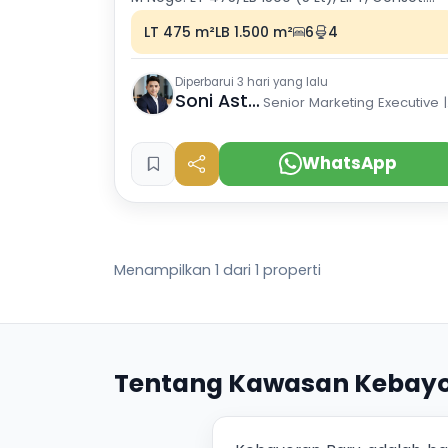
Cocok Kantor/Aparthotel. Lokasi premium SH
LT 475 m²
LB 1.500 m²
6
4
Diperbarui 3 hari yang lalu
Soni Astranto
Sen
WhatsApp
Menampilkan 1 dari 1 properti
Tentang Kawasan Kebayo