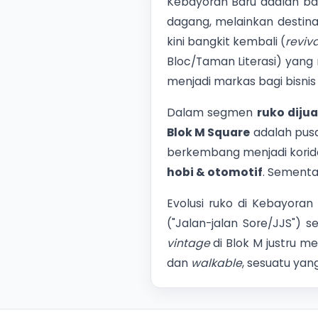
Kebayoran Baru adalah bar
dagang, melainkan destina
kini bangkit kembali (
reviva
Bloc/Taman Literasi) yang m
menjadi markas bagi bisnis 
Dalam segmen
ruko diju
Blok M Square
adalah pus
berkembang menjadi kori
hobi & otomotif
. Sement
Evolusi ruko di Kebayora
("Jalan-jalan Sore/JJS") 
vintage
di Blok M justru 
dan
walkable
, sesuatu yang