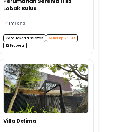
Perumahan Serenia Hills -
Lebak Bulus
Intiland
Kota Jakarta Selatan
Mulai Rp 235 Jt
12 Properti
Villa Delima