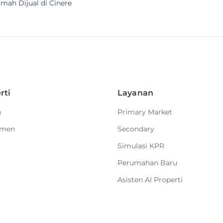
mah Dijual di Cinere
rti
Layanan
h
Primary Market
emen
Secondary
Simulasi KPR
Perumahan Baru
Asisten AI Properti