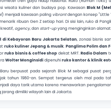
ometer tren gaya hidup nasional. Ruko (Rumah Toko) di
si wisata kuliner dan budaya pop. Kawasan
Blok M (Me
l
) menjadi kawasan paling
vibrant
dengan konsep "Little
enarik ribuan Gen Z setiap hari. Di sisi lain, ruko di Pa
kreatif,
agency
, dan
start-up
yang menginginkan alamat p
al di Kebayoran Baru Jakarta Selatan
, zonasi bisnis s
at
ruko kuliner Jepang & musik
.
Panglima Polim dan 
dor
ruko bisnis & coffee shop
dekat MRT.
Radio Dalam
t
ara
Wolter Monginsidi
dipenuhi
ruko kantor & klinik est
n Baru berpusat pada sejarah Blok M sebagai pusat pe
sejak tahun 1980-an. Sempat tergerus oleh mal pada tah
menjadi daya tarik utama karena menawarkan pengalama
 jarang dimiliki wilayah lain di Jakarta.