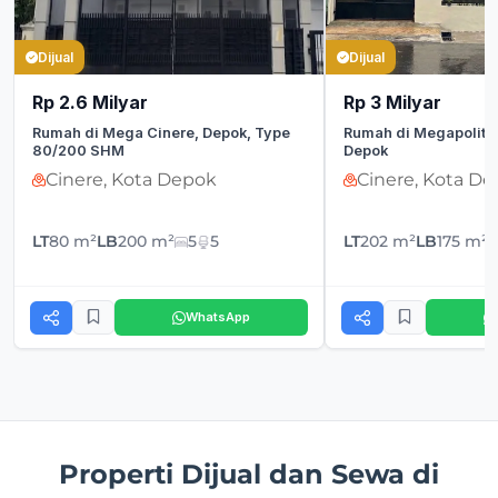
Dijual
Dijual
Rp 2.6 Milyar
Rp 3 Milyar
Rumah di Mega Cinere, Depok, Type
Rumah di Megapolitan
80/200 SHM
Depok
Cinere, Kota Depok
Cinere, Kota D
LT
80 m²
LB
200 m²
5
5
LT
202 m²
LB
175 m²
WhatsApp
Properti Dijual dan Sewa di