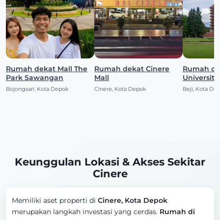
Rumah dekat Mall The
Rumah dekat Cinere
Rumah dek
Park Sawangan
Mall
Universita
Bojongsari, Kota Depok
Cinere, Kota Depok
Beji, Kota De
Keunggulan Lokasi & Akses Sekitar
Cinere
Memiliki aset properti di
Cinere, Kota Depok
merupakan langkah investasi yang cerdas.
Rumah di