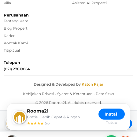
Villa
Asisten AI Properti
Regional Agencies
Perusahaan
Tentang Kami
Bandung
Blog Properti
Surabaya
Karier
Kontak Kami
Bali
Titip Jual
Overseas
Telepon
(021) 27819064
Designed & Developed by
Katon Fajar
Kebijakan Privasi
•
Syarat & Ketentuan
•
Peta Situs
© 2026 Rooma21. All rights reserved.
Rooma21
Install
Gratis · Lebih Cepat & Ringan
Download Rooma21 App
Tutup
Install
5.0
Akses lebih cepat langsung dari Home Screen