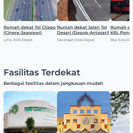
Rumah dekat Tol Cijago
Rumah dekat Jalan Tol
Rumah dekat S
(Cinere-Jagorawi)
Desari (Depok-Antasari)
KRL Pondo
(Pocin)
Limo, Kota Depok
Sawangan, Kota Depok
Beji, Kota De
Fasilitas Terdekat
Berbagai fasilitas dalam jangkauan mudah