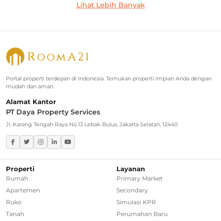
Lihat Lebih Banyak
Rumah Dijual di Cilandak
Rumah Dijual di Lebak Bulus
Rumah Dijual di Jagakarsa
Rumah Dijual di Kebayoran Baru
Portal properti terdepan di Indonesia. Temukan properti impian Anda dengan
mudah dan aman.
Rumah Dijual di Cinere
Alamat Kantor
PT Daya Property Services
Greater Jakarta
Jl. Karang Tengah Raya No.13 Lebak Bulus, Jakarta Selatan, 12440
Rumah Dijual di Bekasi
Rumah Dijual di Bogor
Properti
Layanan
Rumah
Primary Market
Rumah Dijual di Tangerang Selatan
Apartemen
Secondary
Ruko
Simulasi KPR
Rumah Dijual di Depok
Tanah
Perumahan Baru