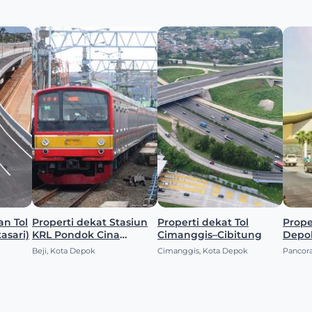
Properti dekat Stasiun
Properti dekat Tol
Properti
asari)
KRL Pondok Cina
Cimanggis–Cibitung
Depo
(Pocin)
Beji, Kota Depok
Cimanggis, Kota Depok
Pancor