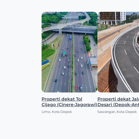
Properti dekat Tol
Properti dekat Jalan Tol
Cijago (Cinere-Jagorawi)
Desari (Depok-Ant
Limo, Kota Depok
Sawangan, Kota Depok