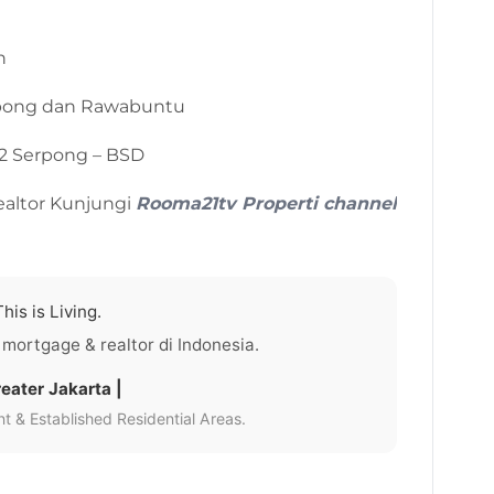
n
rpong dan Rawabuntu
12 Serpong – BSD
ealtor Kunjungi
Rooma21tv Properti channel
his is Living.
 mortgage & realtor di Indonesia.
eater Jakarta |
 & Established Residential Areas.