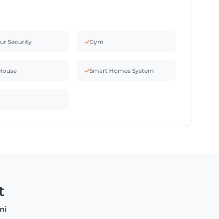
ur Security
Gym
House
Smart Homes System
t
ni