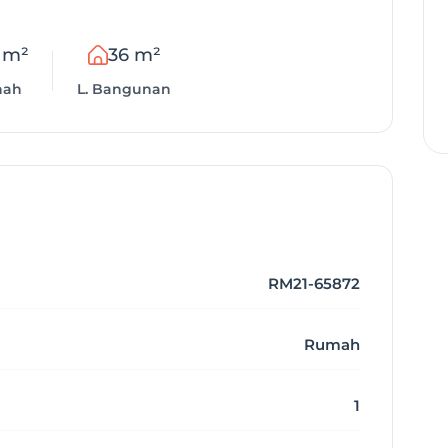
 m²
36 m²
nah
L. Bangunan
RM21-65872
Rumah
1