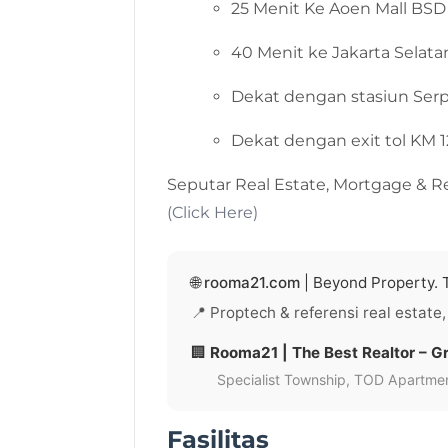
25 Menit Ke Aoen Mall BSD
40 Menit ke Jakarta Selata
Dekat dengan stasiun Se
Dekat dengan exit tol KM 
Seputar Real Estate, Mortgage & R
(Click Here)
🌐
rooma21.com
| Beyond Property. T
📍 Proptech & referensi real estate,
🏢
Rooma21 | The Best Realtor – Gr
Specialist Township, TOD Apartment
Fasilitas