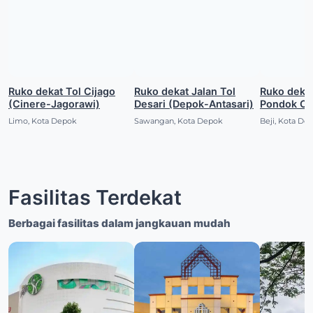
Ruko dekat Tol Cijago
Ruko dekat Jalan Tol
Ruko dekat Stasiun K
(Cinere-Jagorawi)
Desari (Depok-Antasari)
Pondok Cin
Limo, Kota Depok
Sawangan, Kota Depok
Beji, Kota De
Fasilitas Terdekat
Berbagai fasilitas dalam jangkauan mudah