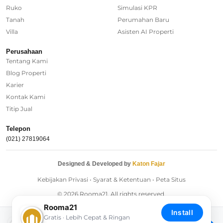
Ruko
Simulasi KPR
Rumah Dijual di Depok
Tanah
Perumahan Baru
Villa
Asisten AI Properti
Regional Agencies
Perusahaan
Tentang Kami
Bandung
Blog Properti
Surabaya
Karier
Kontak Kami
Bali
Titip Jual
Overseas
Telepon
(021) 27819064
Designed & Developed by
Katon Fajar
Kebijakan Privasi
•
Syarat & Ketentuan
•
Peta Situs
© 2026 Rooma21. All rights reserved.
Rooma21
Install
Gratis · Lebih Cepat & Ringan
Download Rooma21 App