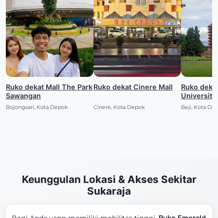
Ruko dekat Mall The Park
Ruko dekat Cinere Mall
Ruko dekat
Sawangan
Universita
Bojongsari, Kota Depok
Cinere, Kota Depok
Beji, Kota De
Keunggulan Lokasi & Akses Sekitar
Sukaraja
Ruko Emerald