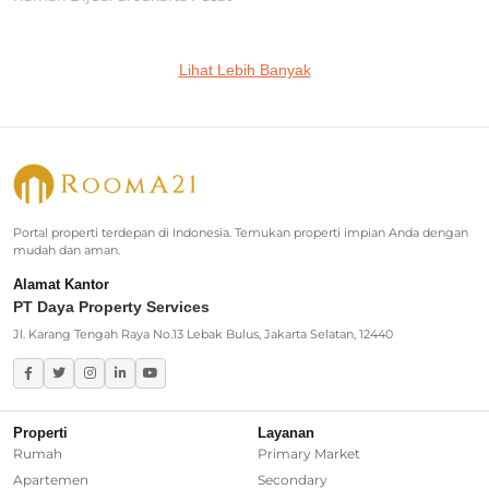
Jakarta Selatan
Lihat Lebih Banyak
Rumah Dijual di Cilandak
Rumah Dijual di Lebak Bulus
Rumah Dijual di Jagakarsa
Rumah Dijual di Kebayoran Baru
Portal properti terdepan di Indonesia. Temukan properti impian Anda dengan
mudah dan aman.
Rumah Dijual di Cinere
Alamat Kantor
PT Daya Property Services
Greater Jakarta
Jl. Karang Tengah Raya No.13 Lebak Bulus, Jakarta Selatan, 12440
Rumah Dijual di Bekasi
Rumah Dijual di Bogor
Properti
Layanan
Rumah
Primary Market
Rumah Dijual di Tangerang Selatan
Apartemen
Secondary