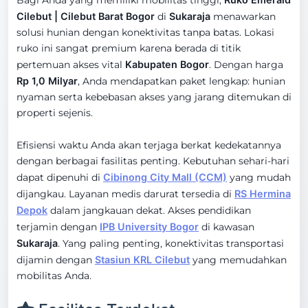
Bagi Anda yang memiliki mobilitas tinggi,
Cilebut | Cilebut Barat Bogor
di
Sukaraja
menawarkan
solusi hunian dengan konektivitas tanpa batas. Lokasi
ruko ini sangat premium karena berada di titik
pertemuan akses vital
Kabupaten Bogor
. Dengan harga
Rp 1,0 Milyar
, Anda mendapatkan paket lengkap: hunian
nyaman serta kebebasan akses yang jarang ditemukan di
properti sejenis.
Efisiensi waktu Anda akan terjaga berkat kedekatannya
dengan berbagai fasilitas penting. Kebutuhan sehari-hari
dapat dipenuhi di
Cibinong City Mall (CCM)
yang mudah
dijangkau. Layanan medis darurat tersedia di
RS Hermina
Depok
dalam jangkauan dekat. Akses pendidikan
terjamin dengan
IPB University Bogor
di kawasan
Sukaraja
. Yang paling penting, konektivitas transportasi
dijamin dengan
Stasiun KRL Cilebut
yang memudahkan
mobilitas Anda.