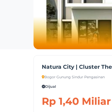
Natura City | Cluster The
Bogor
›
Gunung Sindur
›
Pengasinan
Dijual
Rp 1,40 Miliar