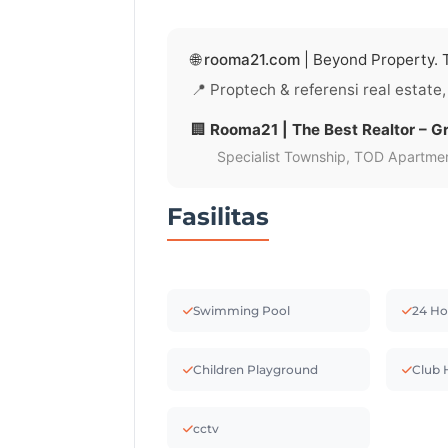
🌐
rooma21.com
| Beyond Property. T
📍 Proptech & referensi real estate,
🏢
Rooma21 | The Best Realtor – Gr
Specialist Township, TOD Apartment
Fasilitas
Swimming Pool
24 Ho
Children Playground
Club 
cctv