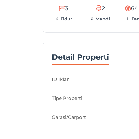
3
2
64
K. Tidur
K. Mandi
L. Ta
Detail Properti
ID Iklan
Tipe Properti
Garasi/Carport
Tahun Dibangun