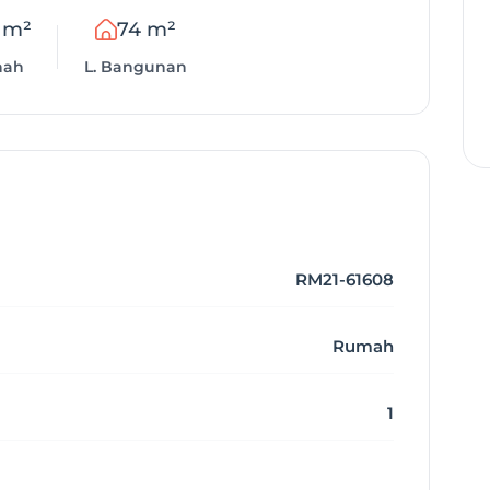
 m²
74 m²
nah
L. Bangunan
RM21-61608
Rumah
1
2023