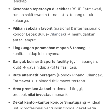
lengkap.
Kesehatan tepercaya di sekitar
(RSUP Fatmawati,
rumah sakit swasta ternama) → tenang untuk
keluarga.
Pilihan sekolah favorit
(nasional & internasional di
koridor Lebak Bulus–
Cilandak
) → memudahkan
antar-jemput.
Lingkungan perumahan mapan & tenang
→
kualitas hidup lebih nyaman.
Banyak kuliner & sports facility
(gym, lapangan,
klub) → gaya hidup aktif terfasilitasi.
Rute alternatif beragam
(Pondok Pinang, Cilandak,
Fatmawati) → hindari titik macet tertentu.
Area premium Jaksel
→ demand tinggi,
prospek
nilai investasi
menarik.
Dekat kantor-kantor koridor Simatupang
→ ideal
untuk profesional yang ingin tinggal dekat kerja.