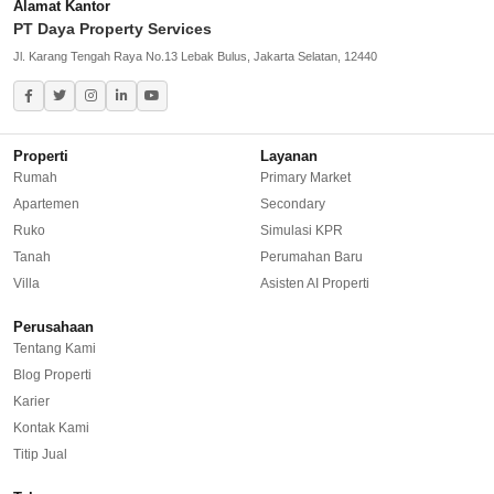
Alamat Kantor
Rumah Dijual di Cinere
PT Daya Property Services
Jl. Karang Tengah Raya No.13 Lebak Bulus, Jakarta Selatan, 12440
Greater Jakarta
Rumah Dijual di Bekasi
Properti
Layanan
Rumah Dijual di Bogor
Rumah
Primary Market
Apartemen
Secondary
Rumah Dijual di Tangerang Selatan
Ruko
Simulasi KPR
Rumah Dijual di Depok
Tanah
Perumahan Baru
Villa
Asisten AI Properti
Regional Agencies
Perusahaan
Tentang Kami
Bandung
Blog Properti
Karier
Surabaya
Kontak Kami
Bali
Titip Jual
Overseas