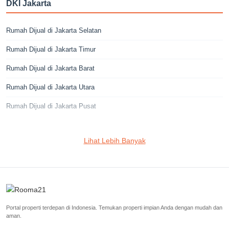
DKI Jakarta
Rumah Dijual di Jakarta Selatan
Rumah Dijual di Jakarta Timur
Rumah Dijual di Jakarta Barat
Rumah Dijual di Jakarta Utara
Rumah Dijual di Jakarta Pusat
Jakarta Selatan
Lihat Lebih Banyak
Rumah Dijual di Cilandak
Rumah Dijual di Lebak Bulus
Rumah Dijual di Jagakarsa
Portal properti terdepan di Indonesia. Temukan properti impian Anda dengan mudah dan
Rumah Dijual di Kebayoran Baru
aman.