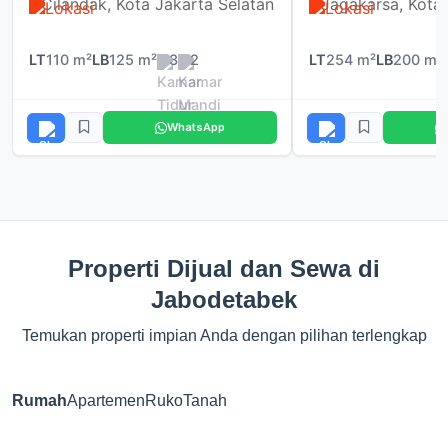
Cilandak, Kota Jakarta Selatan
Jagakarsa, Kota 
LT
110 m²
LB
125 m²
3
2
LT
254 m²
LB
200 m²
WhatsApp
Properti Dijual dan Sewa di
Jabodetabek
Temukan properti impian Anda dengan pilihan terlengkap
Rumah
Apartemen
Ruko
Tanah