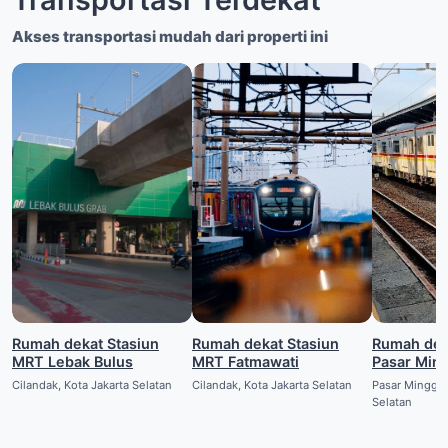
Akses transportasi mudah dari properti ini
Rumah dekat Stasiun
Rumah dekat Stasiun
Rumah dekat Sta
MRT Lebak Bulus
MRT Fatmawati
Pasar Min
Cilandak, Kota Jakarta Selatan
Cilandak, Kota Jakarta Selatan
Pasar Minggu,
Selatan