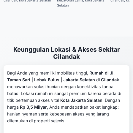
Cilandak, Kota Jakarta Selatan
Kebayoran Lama, Kota Jakarta
Cilandak, Kota
Selatan
Keunggulan Lokasi & Akses Sekitar
Cilandak
Bagi Anda yang memiliki mobilitas tinggi,
Rumah di Jl.
Taman Sari | Lebak Bulus | Jakarta Selatan
di
Cilandak
menawarkan solusi hunian dengan konektivitas tanpa
batas. Lokasi rumah ini sangat premium karena berada di
titik pertemuan akses vital
Kota Jakarta Selatan
. Dengan
harga
Rp 3,5 Milyar
, Anda mendapatkan paket lengkap:
hunian nyaman serta kebebasan akses yang jarang
ditemukan di properti sejenis.