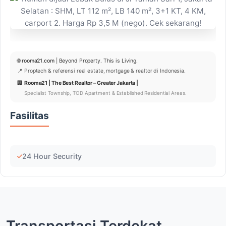
🌐
rooma21.com
| Beyond Property. This is Living.
📍 Proptech & referensi real estate, mortgage & realtor di Indonesia.
🏢
Rooma21 | The Best Realtor – Greater Jakarta |
Specialist Township, TOD Apartment & Established Residential Areas.
Fasilitas
24 Hour Security
Transportasi Terdekat