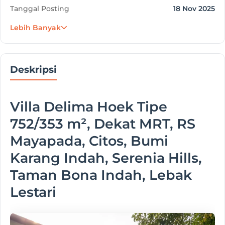
Tanggal Posting
18 Nov 2025
Lebih Banyak
Project
Villa Delima
Developer
Secondary Project
Deskripsi
Villa Delima Hoek Tipe
752/353 m²,
Dekat MRT, RS
Mayapada, Citos, Bumi
Karang Indah, Serenia Hills,
Taman Bona Indah, Lebak
Lestari