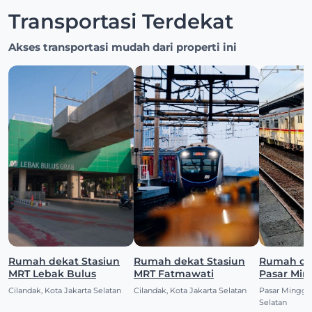
Transportasi Terdekat
Akses transportasi mudah dari properti ini
Rumah dekat Stasiun
Rumah dekat Stasiun
Rumah dekat S
MRT Lebak Bulus
MRT Fatmawati
Pasar Mi
Cilandak, Kota Jakarta Selatan
Cilandak, Kota Jakarta Selatan
Pasar Minggu,
Selatan