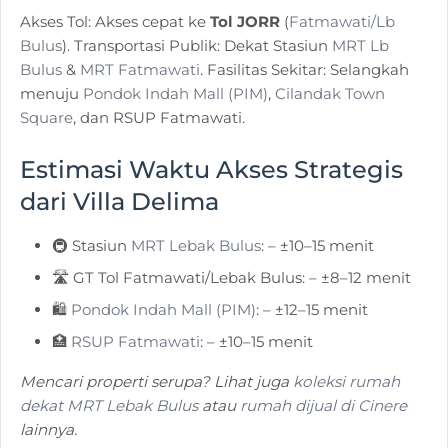
Akses Tol: Akses cepat ke
Tol JORR
(
Fatmawati/Lb
Bulus
). Transportasi Publik: Dekat Stasiun
MRT Lb
Bulus
&
MRT Fatmawati
. Fasilitas Sekitar: Selangkah
menuju
Pondok Indah Mall (PIM)
,
Cilandak Town
Square
, dan RSUP Fatmawati.
Estimasi Waktu Akses Strategis
dari Villa Delima
🚇 Stasiun
MRT Lebak Bulus
: – ±10–15 menit
🛣️ GT Tol Fatmawati/Lebak Bulus: – ±8–12 menit
🛍️
Pondok Indah Mall (PIM)
: – ±12–15 menit
🏥
RSUP Fatmawati
: – ±10–15 menit
Mencari properti serupa? Lihat juga
koleksi rumah
dekat MRT Lebak Bulus
atau
rumah dijual di Cinere
lainnya.