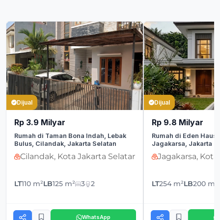
Dijual
Dijual
Rp 3.9 Milyar
Rp 9.8 Milyar
Rumah di Taman Bona Indah, Lebak
Rumah di Eden Haus,
Bulus, Cilandak, Jakarta Selatan
Jagakarsa, Jakarta S
Cilandak, Kota Jakarta Selatan
Jagakarsa, Kota
LT
110 m²
LB
125 m²
3
2
LT
254 m²
LB
200 m²
WhatsApp