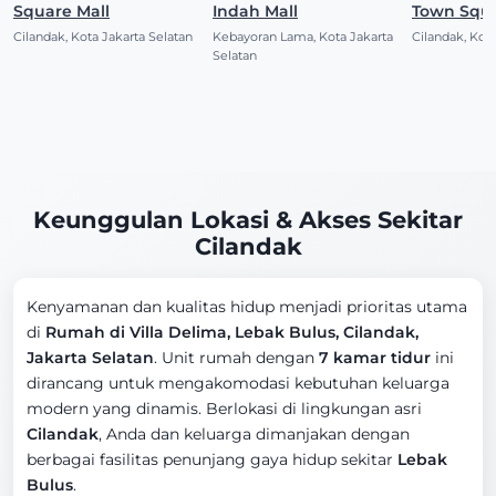
Square Mall
Indah Mall
Town Squ
Cilandak, Kota Jakarta Selatan
Kebayoran Lama, Kota Jakarta
Cilandak, Kota
Selatan
Keunggulan Lokasi & Akses Sekitar
Cilandak
Kenyamanan dan kualitas hidup menjadi prioritas utama
di
Rumah di Villa Delima, Lebak Bulus, Cilandak,
Jakarta Selatan
. Unit rumah dengan
7 kamar tidur
ini
dirancang untuk mengakomodasi kebutuhan keluarga
modern yang dinamis. Berlokasi di lingkungan asri
Cilandak
, Anda dan keluarga dimanjakan dengan
berbagai fasilitas penunjang gaya hidup sekitar
Lebak
Bulus
.