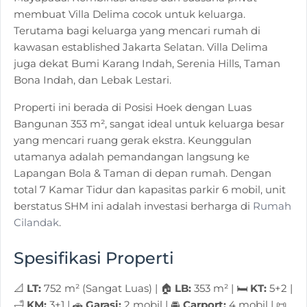
membuat Villa Delima cocok untuk keluarga.
Terutama bagi keluarga yang mencari rumah di
kawasan established Jakarta Selatan. Villa Delima
juga dekat Bumi Karang Indah, Serenia Hills, Taman
Bona Indah, dan Lebak Lestari.
Properti ini berada di Posisi Hoek dengan Luas
Bangunan 353 m², sangat ideal untuk keluarga besar
yang mencari ruang gerak ekstra. Keunggulan
utamanya adalah pemandangan langsung ke
Lapangan Bola & Taman di depan rumah. Dengan
total 7 Kamar Tidur dan kapasitas parkir 6 mobil, unit
berstatus SHM ini adalah investasi berharga di
Rumah
Cilandak
.
Spesifikasi Properti
📐
LT:
752 m² (Sangat Luas) | 🏠
LB:
353 m² | 🛏️
KT:
5+2 |
🛁
KM:
3+1 | 🚗
Garasi:
2 mobil | 🚘
Carport:
4 mobil | 📜