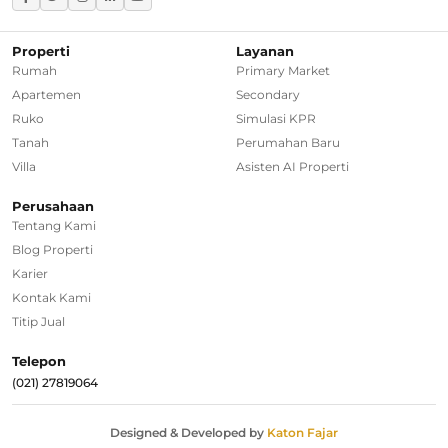
Rumah Dijual di Bekasi
Rumah Dijual di Bogor
Properti
Layanan
Rumah
Primary Market
Rumah Dijual di Tangerang Selatan
Apartemen
Secondary
Ruko
Simulasi KPR
Rumah Dijual di Depok
Tanah
Perumahan Baru
Villa
Asisten AI Properti
Regional Agencies
Perusahaan
Tentang Kami
Bandung
Blog Properti
Surabaya
Karier
Kontak Kami
Bali
Titip Jual
Overseas
Telepon
(021) 27819064
Designed & Developed by
Katon Fajar