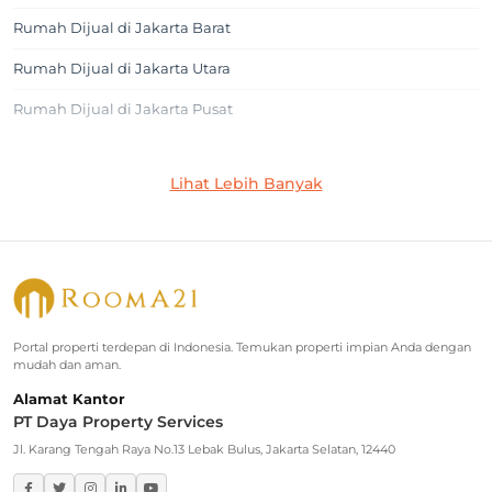
Rumah Dijual di Jakarta Barat
Rumah Dijual di Jakarta Utara
Rumah Dijual di Jakarta Pusat
Jakarta Selatan
Lihat Lebih Banyak
Rumah Dijual di Cilandak
Rumah Dijual di Lebak Bulus
Rumah Dijual di Jagakarsa
Rumah Dijual di Kebayoran Baru
Portal properti terdepan di Indonesia. Temukan properti impian Anda dengan
mudah dan aman.
Rumah Dijual di Cinere
Alamat Kantor
PT Daya Property Services
Greater Jakarta
Jl. Karang Tengah Raya No.13 Lebak Bulus, Jakarta Selatan, 12440