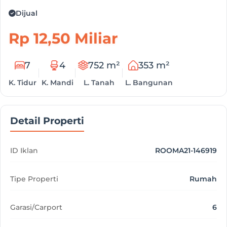
Dijual
Rp 12,50 Miliar
7
4
752 m²
353 m²
K. Tidur
K. Mandi
L. Tanah
L. Bangunan
Detail Properti
ID Iklan
ROOMA21-146919
Tipe Properti
Rumah
Garasi/Carport
6