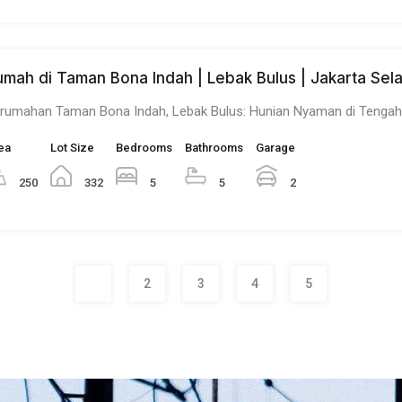
umah di Taman Bona Indah | Lebak Bulus | Jakarta Sel
rumahan Taman Bona Indah, Lebak Bulus: Hunian Nyaman di Tenga
ea
Lot Size
Bedrooms
Bathrooms
Garage
250
332
5
5
2
1
2
3
4
5