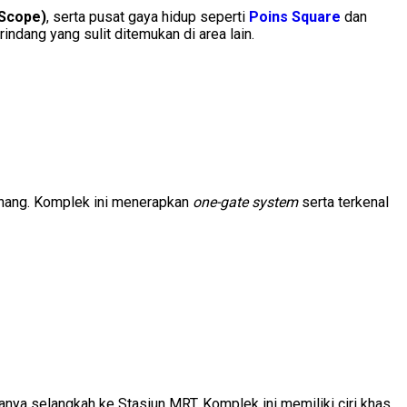
hScope)
, serta pusat gaya hidup seperti
Poins Square
dan
indang yang sulit ditemukan di area lain.
tenang. Komplek ini menerapkan
one-gate system
serta terkenal
anya selangkah ke Stasiun MRT. Komplek ini memiliki ciri khas