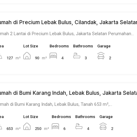
umah di Precium Lebak Bulus, Cilandak, Jakarta Selata
mah 2 Lantai di Precium Lebak Bulus, Jakarta Selatan Perumahan…
ea
Lot Size
Bedrooms
Bathrooms
Garage
127
m²
90
m²
4
3
2
umah di Bumi Karang Indah, Lebak Bulus, Jakarta Selat
mah di Bumi Karang Indah, Lebak Bulus, Tanah 653 m²,…
ea
Lot Size
Bedrooms
Bathrooms
Garage
653
m²
250
m²
6
4
2