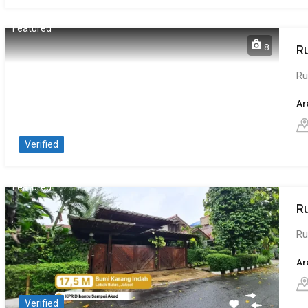
Featured
8
R
Ru
Ar
Verified
Featured
R
Ru
Ar
Verified