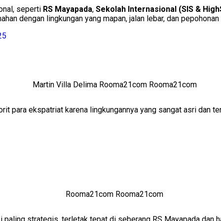
onal, seperti
RS Mayapada
,
Sekolah Internasional (SIS & Hig
mahan dengan lingkungan yang mapan, jalan lebar, dan pepohonan r
25
it para ekspatriat karena lingkungannya yang sangat asri dan 
paling strategis, terletak tepat di seberang RS Mayapada dan h