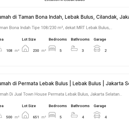
umah di Taman Bona Indah, Lebak Bulus, Cilandak, Jak
man Bona Indah Tipe 108/230 m², dekat MRT Lebak Bulus,…
ea
Lot Size
Bedrooms
Bathrooms
Garage
108
m²
230
m²
5
3
2
umah di Permata Lebak Bulus | Lebak Bulus | Jakarta S
mah Di Jual Town House Permata Lebak Bulus, Jakarta Selatan…
ea
Lot Size
Bedrooms
Bathrooms
Garage
500
m²
651
m²
5
4
4