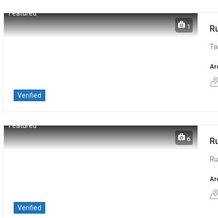
Featured
1
R
Ta
Ar
Verified
Featured
6
R
Ru
Ar
Verified