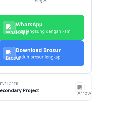
WhatsApp
Chat langsung dengan kami
Download Brosur
Unduh brosur lengkap
EVELOPER
econdary Project