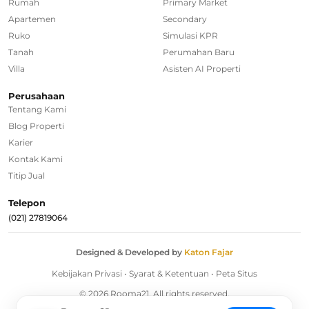
Rumah
Primary Market
Rumah Dijual di Tangerang Selatan
Apartemen
Secondary
Ruko
Simulasi KPR
Rumah Dijual di Depok
Tanah
Perumahan Baru
Villa
Asisten AI Properti
Regional Agencies
Perusahaan
Tentang Kami
Bandung
Blog Properti
Surabaya
Karier
Kontak Kami
Bali
Titip Jual
Overseas
Telepon
(021) 27819064
Designed & Developed by
Katon Fajar
Kebijakan Privasi
•
Syarat & Ketentuan
•
Peta Situs
© 2026 Rooma21. All rights reserved.