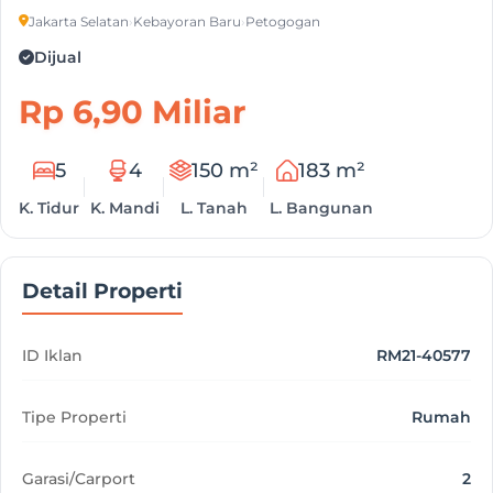
Jakarta Selatan
›
Kebayoran Baru
›
Petogogan
Dijual
Rp 6,90 Miliar
5
4
150 m²
183 m²
K. Tidur
K. Mandi
L. Tanah
L. Bangunan
Detail Properti
ID Iklan
RM21-40577
Tipe Properti
Rumah
Garasi/Carport
2