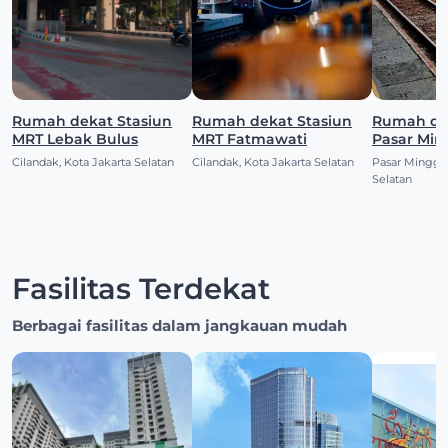
Rumah dekat Stasiun
Rumah dekat Stasiun
Rumah dekat S
MRT Lebak Bulus
MRT Fatmawati
Pasar Mi
Cilandak, Kota Jakarta Selatan
Cilandak, Kota Jakarta Selatan
Pasar Minggu,
Selatan
Fasilitas Terdekat
Berbagai fasilitas dalam jangkauan mudah