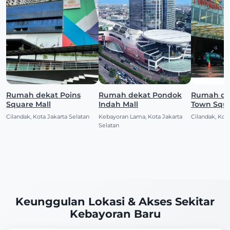
Rumah dekat Poins
Rumah dekat Pondok
Rumah de
Square Mall
Indah Mall
Town Squ
Cilandak, Kota Jakarta Selatan
Kebayoran Lama, Kota Jakarta
Cilandak, Kota
Selatan
Keunggulan Lokasi & Akses Sekitar
Kebayoran Baru