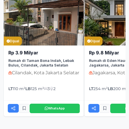
Dijual
Dijual
Rp 3.9 Milyar
Rp 9.8 Milyar
Rumah di Taman Bona Indah, Lebak
Rumah di Eden Haus,
Bulus, Cilandak, Jakarta Selatan
Jagakarsa, Jakarta S
Cilandak, Kota Jakarta Selatan
Jagakarsa, Kota
LT
110 m²
LB
125 m²
3
2
LT
254 m²
LB
200 m²
WhatsApp