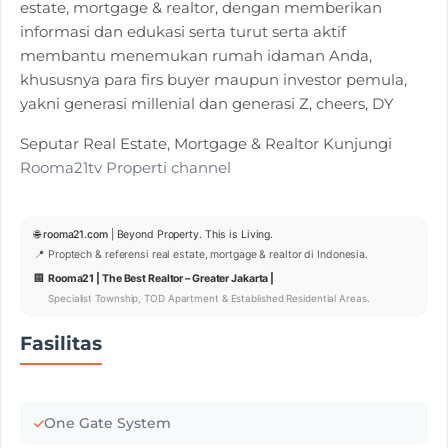
estate, mortgage & realtor, dengan memberikan
informasi dan edukasi serta turut serta aktif
membantu menemukan rumah idaman Anda,
khususnya para firs buyer maupun investor pemula,
yakni generasi millenial dan generasi Z, cheers, DY
Seputar Real Estate, Mortgage & Realtor Kunjungi
Rooma21tv Properti channel
🌐
rooma21.com
| Beyond Property. This is Living.
📍 Proptech & referensi real estate, mortgage & realtor di Indonesia.
🏢
Rooma21 | The Best Realtor – Greater Jakarta |
Specialist Township, TOD Apartment & Established Residential Areas.
Fasilitas
One Gate System