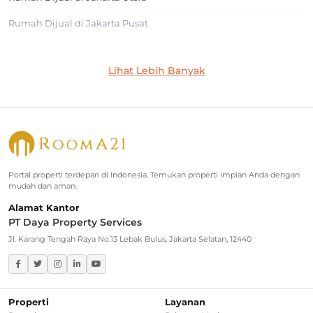
Rumah Dijual di Jakarta Pusat
Jakarta Selatan
Lihat Lebih Banyak
Rumah Dijual di Cilandak
Rumah Dijual di Lebak Bulus
Rumah Dijual di Jagakarsa
Rumah Dijual di Kebayoran Baru
Portal properti terdepan di Indonesia. Temukan properti impian Anda dengan
mudah dan aman.
Rumah Dijual di Cinere
Alamat Kantor
PT Daya Property Services
Greater Jakarta
Jl. Karang Tengah Raya No.13 Lebak Bulus, Jakarta Selatan, 12440
Rumah Dijual di Bekasi
Rumah Dijual di Bogor
Properti
Layanan