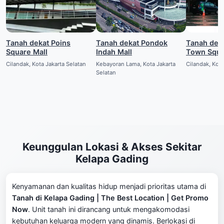
Tanah dekat Poins
Tanah dekat Pondok
Tanah deka
Square Mall
Indah Mall
Town Squ
Cilandak, Kota Jakarta Selatan
Kebayoran Lama, Kota Jakarta
Cilandak, Kota
Selatan
Keunggulan Lokasi & Akses Sekitar
Kelapa Gading
Kenyamanan dan kualitas hidup menjadi prioritas utama di
Tanah di Kelapa Gading | The Best Location | Get Promo
Now
. Unit tanah ini dirancang untuk mengakomodasi
kebutuhan keluarga modern yang dinamis. Berlokasi di