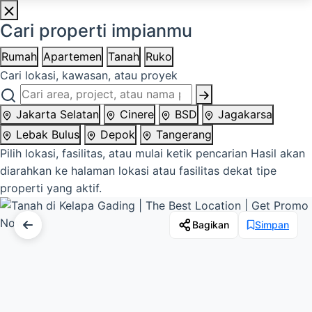
Cari properti impianmu
Rumah
Apartemen
Tanah
Ruko
Cari lokasi, kawasan, atau proyek
Jakarta Selatan
Cinere
BSD
Jagakarsa
Lebak Bulus
Depok
Tangerang
Pilih lokasi, fasilitas, atau mulai ketik pencarian
Hasil akan
diarahkan ke halaman lokasi atau fasilitas dekat tipe
properti yang aktif.
Bagikan
Simpan