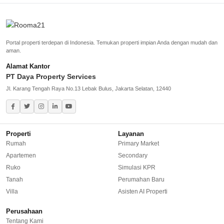
Rumah Dijual di Lebak Bulus
Rumah Dijual di Jagakarsa
Portal properti terdepan di Indonesia. Temukan properti impian Anda dengan mudah dan
Rumah Dijual di Kebayoran Baru
aman.
Alamat Kantor
Rumah Dijual di Cinere
PT Daya Property Services
Jl. Karang Tengah Raya No.13 Lebak Bulus, Jakarta Selatan, 12440
Greater Jakarta
Rumah Dijual di Bekasi
Properti
Layanan
Rumah Dijual di Bogor
Rumah
Primary Market
Apartemen
Secondary
Rumah Dijual di Tangerang Selatan
Ruko
Simulasi KPR
Rumah Dijual di Depok
Tanah
Perumahan Baru
Villa
Asisten AI Properti
Regional Agencies
Perusahaan
Tentang Kami