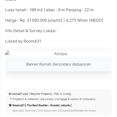
Luas tanah : 198 m2 Lebar : 9 m Panjang : 22 m
Harga : Rp. 21.590.000 juta/m2 | 4,275 Miliar (NEGO)
Info Detail & Survey Lokasi :
Listed by RoomA21
Banner Rumah Secondary Kebayoran
🌐
rooma21.com
| Beyond Property. This is Living.
📍 Proptech & referensi real estate, mortgage & realtor di Indonesia.
🏢
Rooma21 | The Best Realtor – Greater Jakarta |
Specialist Township, TOD Apartment & Established Residential Areas.