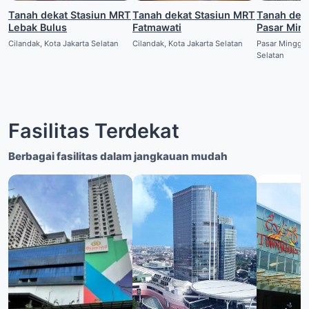
Tanah dekat Stasiun MRT
Tanah dekat Stasiun MRT
Tanah dekat Stas
Lebak Bulus
Fatmawati
Pasar Min
Cilandak, Kota Jakarta Selatan
Cilandak, Kota Jakarta Selatan
Pasar Minggu,
Selatan
Fasilitas Terdekat
Berbagai fasilitas dalam jangkauan mudah