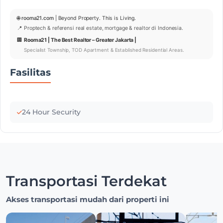
🌐
rooma21.com
| Beyond Property. This is Living.
📍 Proptech & referensi real estate, mortgage & realtor di Indonesia.
🏢
Rooma21 | The Best Realtor – Greater Jakarta |
Specialist Township, TOD Apartment & Established Residential Areas.
Fasilitas
24 Hour Security
Transportasi Terdekat
Akses transportasi mudah dari properti ini