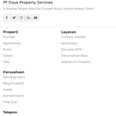
PT Daya Property Services
Greater Jakarta
Jl. Karang Tengah Raya No.13 Lebak Bulus, Jakarta Selatan, 12440
Rumah Dijual di Bekasi
Rumah Dijual di Bogor
Properti
Layanan
Rumah
Primary Market
Rumah Dijual di Tangerang Selatan
Apartemen
Secondary
Ruko
Simulasi KPR
Rumah Dijual di Depok
Tanah
Perumahan Baru
Villa
Asisten AI Properti
Regional Agencies
Perusahaan
Tentang Kami
Bandung
Blog Properti
Surabaya
Karier
Kontak Kami
Bali
Titip Jual
Overseas
Telepon