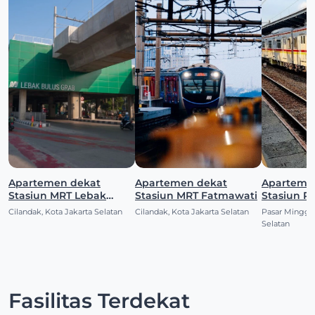
Apartemen dekat
Apartemen dekat
Aparteme
Stasiun MRT Lebak
Stasiun MRT Fatmawati
Stasiun P
Bulus
Cilandak, Kota Jakarta Selatan
Cilandak, Kota Jakarta Selatan
Pasar Minggu,
Selatan
Fasilitas Terdekat