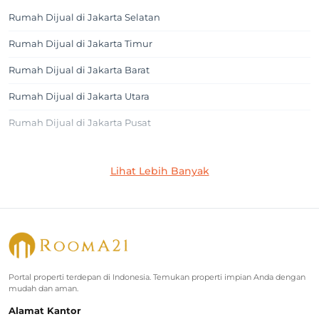
Rumah Dijual di Jakarta Selatan
Rumah Dijual di Jakarta Timur
Rumah Dijual di Jakarta Barat
Rumah Dijual di Jakarta Utara
Rumah Dijual di Jakarta Pusat
Jakarta Selatan
Lihat Lebih Banyak
Rumah Dijual di Cilandak
Rumah Dijual di Lebak Bulus
Rumah Dijual di Jagakarsa
Rumah Dijual di Kebayoran Baru
Portal properti terdepan di Indonesia. Temukan properti impian Anda dengan
mudah dan aman.
Rumah Dijual di Cinere
Alamat Kantor