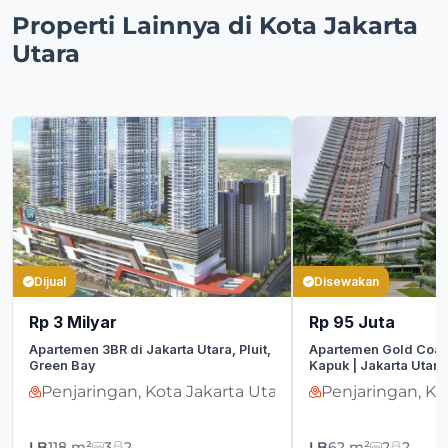
Properti Lainnya di Kota Jakarta
Utara
Dijual
Disewakan
Rp 3 Milyar
Rp 95 Juta
Apartemen 3BR di Jakarta Utara, Pluit,
Apartemen Gold Coast
Green Bay
Kapuk | Jakarta Utara
Penjaringan, Kota Jakarta Utara
Penjaringan, Ko
LB
118 m²
3
2
LB
62 m²
2
2