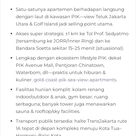
Satu-satunya apartemen berhadapan langsung
dengan laut di kawasan PIK—view Teluk Jakarta
Utara & Golf Island jadi selling point utama.
Akses super strategis: ±1 km ke Tol Prof. Sedyatmo
(tersambung ke JORR/Inner Ring) dan ke
Bandara Soetta sekitar 15–25 menit (situasional).
Lengkap dengan ekosistem lifestyle PIK: dekat
PIK Avenue Mall, Pantjoran Chinatown,
Waterbom, dll—praktis untuk hiburan &
kuliner.
gold-coast-pik-sea-view-apartments.
Fasilitas hunian komplit: kolam renang
indoor/outdoor & anak, gym besar, ruang
serbaguna; banyak tower juga menawarkan
sauna & rooftop/sky facilities.
Transport publik tersedia: halte TransJakarta rute
1A tepat di depan kompleks menuju Kota Tua–
Harmoni–Balai Kota.