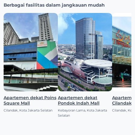
Berbagai fasilitas dalam jangkauan mudah
Apartemen dekat Poins
Apartemen dekat
Aparteme
Square Mall
Pondok Indah Mall
Cilandak 
Cilandak, Kota Jakarta Selatan
Kebayoran Lama, Kota Jakarta
Cilandak, Kota
Selatan