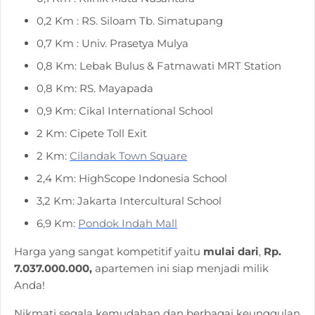
0,2 Km : RS. Siloam Tb. Simatupang
0,7 Km : Univ. Prasetya Mulya
0,8 Km: Lebak Bulus & Fatmawati MRT Station
0,8 Km: RS. Mayapada
0,9 Km: Cikal International School
2 Km: Cipete Toll Exit
2 Km:
Cilandak Town Square
2,4 Km: HighScope Indonesia School
3,2 Km: Jakarta Intercultural School
6,9 Km:
Pondok Indah Mall
Harga yang sangat kompetitif yaitu
mulai dari
,
Rp.
7.037.000.000,
apartemen ini siap menjadi milik
Anda!
Nikmati segala kemudahan dan berbagai keunggulan