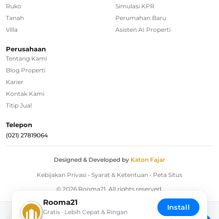
Ruko
Simulasi KPR
Rumah Dijual di Depok
Tanah
Perumahan Baru
Villa
Asisten AI Properti
Regional Agencies
Perusahaan
Tentang Kami
Bandung
Blog Properti
Surabaya
Karier
Kontak Kami
Bali
Titip Jual
Overseas
Telepon
(021) 27819064
Designed & Developed by
Katon Fajar
Kebijakan Privasi
•
Syarat & Ketentuan
•
Peta Situs
© 2026 Rooma21. All rights reserved.
Rooma21
Install
Gratis · Lebih Cepat & Ringan
Download Rooma21 App