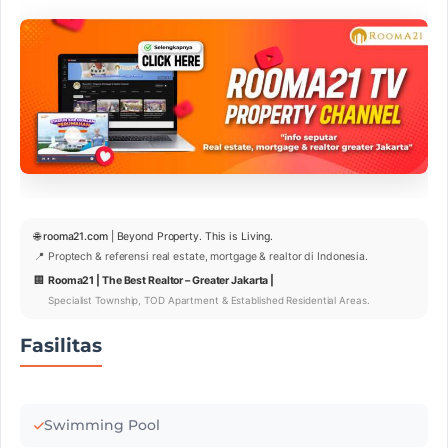
🌐
rooma21.com
| Beyond Property. This is Living.
📍 Proptech & referensi real estate, mortgage & realtor di Indonesia.
🏢
Rooma21 | The Best Realtor – Greater Jakarta |
Specialist Township, TOD Apartment & Established Residential Areas.
Fasilitas
Swimming Pool