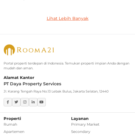
Jakarta Selatan
Lihat Lebih Banyak
Rumah Dijual di Cilandak
Rumah Dijual di Lebak Bulus
Rumah Dijual di Jagakarsa
Rumah Dijual di Kebayoran Baru
Portal properti terdepan di Indonesia. Temukan properti impian Anda dengan
mudah dan aman.
Rumah Dijual di Cinere
Alamat Kantor
PT Daya Property Services
Greater Jakarta
Jl. Karang Tengah Raya No.13 Lebak Bulus, Jakarta Selatan, 12440
Rumah Dijual di Bekasi
Rumah Dijual di Bogor
Properti
Layanan
Rumah
Primary Market
Rumah Dijual di Tangerang Selatan
Apartemen
Secondary