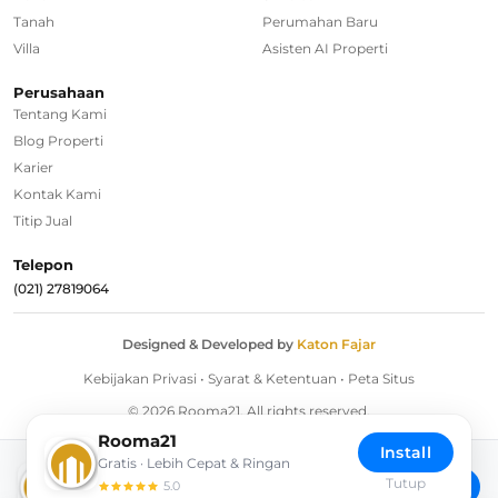
Tanah
Perumahan Baru
Villa
Asisten AI Properti
Regional Agencies
Perusahaan
Tentang Kami
Bandung
Blog Properti
Surabaya
Karier
Kontak Kami
Bali
Titip Jual
Overseas
Telepon
(021) 27819064
Designed & Developed by
Katon Fajar
Kebijakan Privasi
•
Syarat & Ketentuan
•
Peta Situs
© 2026 Rooma21. All rights reserved.
Rooma21
Install
Gratis · Lebih Cepat & Ringan
Download Rooma21 App
Tutup
Install
5.0