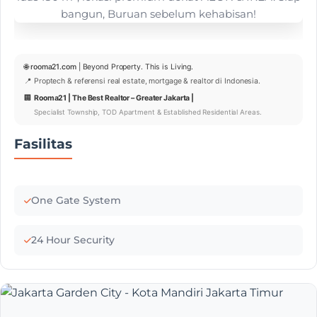
🌐
rooma21.com
| Beyond Property. This is Living.
📍 Proptech & referensi real estate, mortgage & realtor di Indonesia.
🏢
Rooma21 | The Best Realtor – Greater Jakarta |
Specialist Township, TOD Apartment & Established Residential Areas.
Fasilitas
One Gate System
24 Hour Security