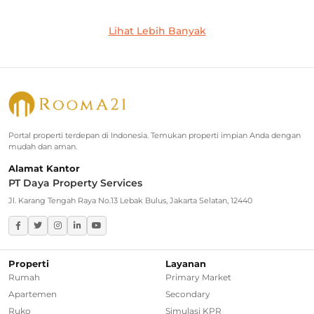
Jakarta Selatan
Lihat Lebih Banyak
Rumah Dijual di Cilandak
Rumah Dijual di Lebak Bulus
Rumah Dijual di Jagakarsa
Rumah Dijual di Kebayoran Baru
Portal properti terdepan di Indonesia. Temukan properti impian Anda dengan
mudah dan aman.
Rumah Dijual di Cinere
Alamat Kantor
PT Daya Property Services
Greater Jakarta
Jl. Karang Tengah Raya No.13 Lebak Bulus, Jakarta Selatan, 12440
Rumah Dijual di Bekasi
Rumah Dijual di Bogor
Properti
Layanan
Rumah
Primary Market
Rumah Dijual di Tangerang Selatan
Apartemen
Secondary
Ruko
Simulasi KPR
Rumah Dijual di Depok