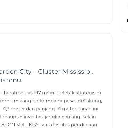
24 Jul 2025
akarta Garden City - Kota Mandiri Jakarta Timur
Modern Land
rden City – Cluster Mississipi.
ianmu.
– Tanah seluas 197 m² ini terletak strategis di
n premium yang berkembang pesat di
Cakung
,
14,3 meter dan panjang 14 meter, tanah ini
f maupun investasi jangka panjang. Selain
AEON Mall, IKEA, serta fasilitas pendidikan