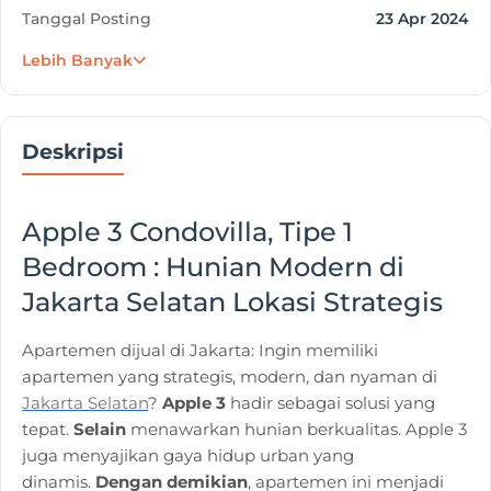
Tanggal Posting
23 Apr 2024
Lebih Banyak
Project
Apple 3 Condovilla
Developer
Diamong Land Development
Deskripsi
Apple 3 Condovilla, Tipe 1
Bedroom :
Hunian Modern di
Jakarta Selatan Lokasi Strategis
Apartemen dijual di Jakarta: Ingin memiliki
apartemen yang strategis, modern, dan nyaman di
Jakarta Selatan
?
Apple 3
hadir sebagai solusi yang
tepat.
Selain
menawarkan hunian berkualitas. Apple 3
juga menyajikan gaya hidup urban yang
dinamis.
Dengan demikian
, apartemen ini menjadi