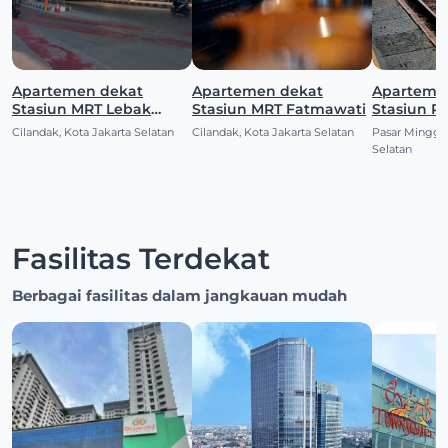
Apartemen dekat
Apartemen dekat
Aparteme
Stasiun MRT Lebak
Stasiun MRT Fatmawati
Stasiun P
Bulus
Cilandak, Kota Jakarta Selatan
Cilandak, Kota Jakarta Selatan
Pasar Minggu,
Selatan
Fasilitas Terdekat
Berbagai fasilitas dalam jangkauan mudah