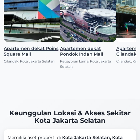
Apartemen dekat Poins
Apartemen dekat
Aparteme
Square Mall
Pondok Indah Mall
Cilandak 
Cilandak, Kota Jakarta Selatan
Kebayoran Lama, Kota Jakarta
Cilandak, Kota
Selatan
Keunggulan Lokasi & Akses Sekitar
Kota Jakarta Selatan
Memiliki aset properti di
Kota Jakarta Selatan, Kota