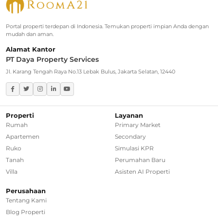
Rumah Dijual di Jagakarsa
Rumah Dijual di Kebayoran Baru
Portal properti terdepan di Indonesia. Temukan properti impian Anda dengan
mudah dan aman.
Rumah Dijual di Cinere
Alamat Kantor
PT Daya Property Services
Greater Jakarta
Jl. Karang Tengah Raya No.13 Lebak Bulus, Jakarta Selatan, 12440
Rumah Dijual di Bekasi
Rumah Dijual di Bogor
Properti
Layanan
Rumah
Primary Market
Rumah Dijual di Tangerang Selatan
Apartemen
Secondary
Ruko
Simulasi KPR
Rumah Dijual di Depok
Tanah
Perumahan Baru
Villa
Asisten AI Properti
Regional Agencies
Perusahaan
Tentang Kami
Bandung
Blog Properti