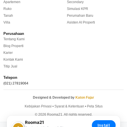
Apartemen
Secondary
Rumah Dijual di Tangerang Selatan
Ruko
Simulasi KPR
Rumah Dijual di Depok
Tanah
Perumahan Baru
Villa
Asisten AI Properti
Regional Agencies
Perusahaan
Tentang Kami
Bandung
Blog Properti
Karier
Surabaya
Kontak Kami
Bali
Titip Jual
Overseas
Telepon
(021) 27819064
Designed & Developed by
Katon Fajar
Kebijakan Privasi
•
Syarat & Ketentuan
•
Peta Situs
© 2026 Rooma21. All rights reserved.
Rooma21
Install