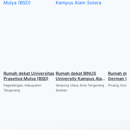
Rumah dekat Universitas
Rumah dekat BINUS
Rumah dek
Prasetiya Mulya (BSD)
University Kampus Alam
German Un
Sutera
(Alam Sute
Pagedangan, Kabupaten
Serpong Utara, Kota Tangerang
Pinang, Kota 
Tangerang
Selatan