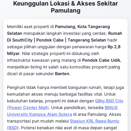
Keunggulan Lokasi & Akses Sekitar
Pamulang
Memiliki aset properti di
Pamulang, Kota Tangerang
Selatan
merupakan langkah investasi yang cerdas.
Rumah
Di SouthCity | Pondok Cabe | Tangerang Selatan
hadir
sebagai pilihan unggulan dengan penawaran harga
Rp 2,8
Milyar
. Nilai strategis properti ini didukung oleh
infrastruktur kawasan yang matang di
Pondok Cabe Udik
,
menjadikan listing ini salah satu komoditas properti paling
dicari di pasar sekunder
Banten
.
Penghuni tidak hanya membeli bangunan rumah, tetapi juga
kemudahan akses menuju berbagai fasilitas vital. Untuk
kebutuhan belanja, properti ini dekat dengan
QBig BSD City
(Power Center Mall)
. Untuk pendidikan, tersedia
BINUS
University Kampus Alam Sutera
di area Pamulang. Akses
transportasi pun mudah melalui
Stasiun KRL Rawa Buntu
(BSD)
. Potensi kenaikan nilai aset di masa depan sangat