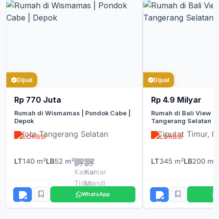
Dijual
Dijual
Rp 770 Juta
Rp 4.9 Milyar
Rumah di Wismamas | Pondok Cabe |
Rumah di Bali View | 
Depok
Tangerang Selatan
Kota Tangerang Selatan
Ciputat Timur, K
LT
140 m²
LB
52 m²
2
2
LT
345 m²
LB
200 m²
WhatsApp