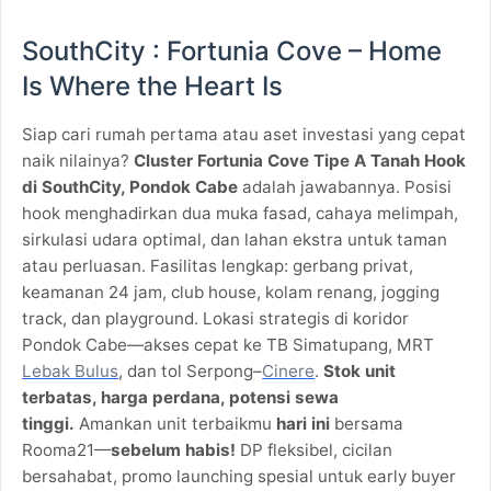
SouthCity : Fortunia Cove – Home
Is Where the Heart Is
Siap cari rumah pertama atau aset investasi yang cepat
naik nilainya?
Cluster Fortunia Cove Tipe A Tanah Hook
di SouthCity, Pondok Cabe
adalah jawabannya. Posisi
hook menghadirkan dua muka fasad, cahaya melimpah,
sirkulasi udara optimal, dan lahan ekstra untuk taman
atau perluasan. Fasilitas lengkap: gerbang privat,
keamanan 24 jam, club house, kolam renang, jogging
track, dan playground. Lokasi strategis di koridor
Pondok Cabe—akses cepat ke TB Simatupang, MRT
Lebak Bulus
, dan tol Serpong–
Cinere
.
Stok unit
terbatas, harga perdana, potensi sewa
tinggi.
Amankan unit terbaikmu
hari ini
bersama
Rooma21—
sebelum habis!
DP fleksibel, cicilan
bersahabat, promo launching spesial untuk early buyer