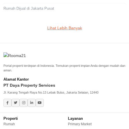
Rumah Dijual di Jakarta Pusat
Jakarta Selatan
Lihat Lebih Banyak
Rumah Dijual di Cilandak
Rumah Dijual di Lebak Bulus
Rumah Dijual di Jagakarsa
Portal properti terdepan di Indonesia. Temukan properti impian Anda dengan mudah dan
Rumah Dijual di Kebayoran Baru
aman.
Alamat Kantor
Rumah Dijual di Cinere
PT Daya Property Services
Jl. Karang Tengah Raya No.13 Lebak Bulus, Jakarta Selatan, 12440
Greater Jakarta
Rumah Dijual di Bekasi
Properti
Layanan
Rumah Dijual di Bogor
Rumah
Primary Market