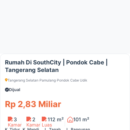
Rumah Di SouthCity | Pondok Cabe |
Tangerang Selatan
Tangerang Selatan
›
Pamulang
›
Pondok Cabe Udik
Dijual
Rp 2,83 Miliar
3
2
112 m²
101 m²
K. Tidur
K. Mandi
L. Tanah
L. Bangunan