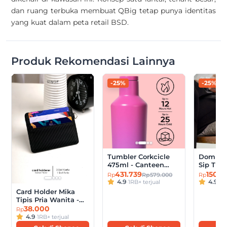
dan ruang terbuka membuat QBig tetap punya identitas
yang kuat dalam peta retail BSD.
Produk Rekomendasi Lainnya
-25%
-25%
Tumbler Corkcicle
Domma 
475ml - Canteen
Sip Tum
16oz 475ml Original
Wall Sta
431.739
150.0
Rp579.000
Rp
Rp
Tumbler 3-Layer
4.9
·
1RB+ terjual
4.9
·
10
Insulation
Card Holder Mika
Tipis Pria Wanita -
VINGE Arvid
38.000
Rp
4.9
·
1RB+ terjual