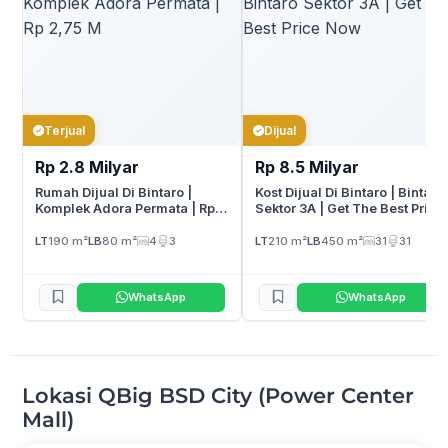
Terjual
Dijual
Rp 2.8 Milyar
Rp 8.5 Milyar
Rumah Dijual Di Bintaro |
Kost Dijual Di Bintaro | Bintaro
Komplek Adora Permata | Rp
Sektor 3A | Get The Best Price
2,75 M
Now
LT
190 m²
LB
80 m²
4
3
LT
210 m²
LB
450 m²
31
31
WhatsApp
WhatsApp
Lokasi QBig BSD City (Power Center
Mall)