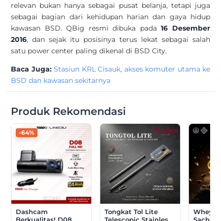
relevan bukan hanya sebagai pusat belanja, tetapi juga
sebagai bagian dari kehidupan harian dan gaya hidup
kawasan BSD. QBig resmi dibuka pada
16 Desember
2016
, dan sejak itu posisinya terus lekat sebagai salah
satu power center paling dikenal di BSD City.
Baca Juga:
Stasiun KRL Cisauk, akses komuter utama ke
BSD dan kawasan sekitarnya
Produk Rekomendasi
-64%
Dashcam
Tongkat Tol Lite
Whey Pr
Berkualitas! D08
Telescopic Stainless
Sachet 