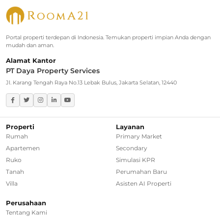
Rumah Dijual di Jagakarsa
Rumah Dijual di Kebayoran Baru
Portal properti terdepan di Indonesia. Temukan properti impian Anda dengan
Rumah Dijual di Cinere
mudah dan aman.
Alamat Kantor
Greater Jakarta
PT Daya Property Services
Jl. Karang Tengah Raya No.13 Lebak Bulus, Jakarta Selatan, 12440
Rumah Dijual di Bekasi
Rumah Dijual di Bogor
Properti
Layanan
Rumah Dijual di Tangerang Selatan
Rumah
Primary Market
Apartemen
Secondary
Rumah Dijual di Depok
Ruko
Simulasi KPR
Tanah
Perumahan Baru
Regional Agencies
Villa
Asisten AI Properti
Bandung
Perusahaan
Tentang Kami
Surabaya