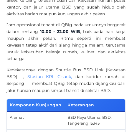
akses ke QBig terasa mudah dari kawasan hunian, pusat
kantor, dan jalur utama BSD yang sudah hidup oleh
aktivitas harian maupun kunjungan akhir pekan.
Jam operasional tenant di QBig pada umumnya bergerak
dalam rentang
10.00 - 22.00 WIB
, baik pada hari kerja
maupun akhir pekan. Ritme seperti ini membuat
kawasan tetap aktif dari siang hingga malam, terutama
untuk kebutuhan belanja rumah, kuliner, dan aktivitas
keluarga.
Kedekatannya dengan
Shuttle Bus BSD Link (Kawasan
BSD)
,
Stasiun KRL Cisauk,
dan koridor
rumah di
Serpong
membuat QBig tetap mudah dijangkau dari
jalur hunian maupun simpul transit di sekitar BSD.
Komponen Kunjungan
Keterangan
Alamat
BSD Raya Utama, BSD,
Tangerang 15345