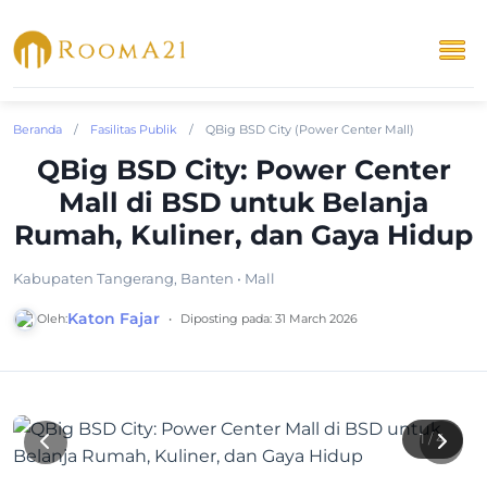
Beranda
/
Fasilitas Publik
/
QBig BSD City (Power Center Mall)
QBig BSD City: Power Center
Mall di BSD untuk Belanja
Rumah, Kuliner, dan Gaya Hidup
Kabupaten Tangerang, Banten • Mall
Katon Fajar
Oleh:
•
Diposting pada: 31 March 2026
1
/ 4