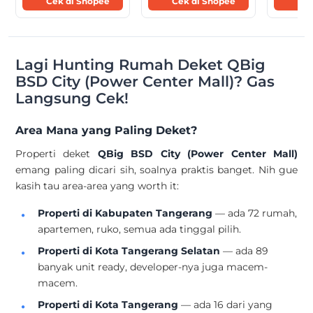
Cek di Shopee
Cek di Shopee
Cek
Lagi Hunting Rumah Deket QBig
BSD City (Power Center Mall)? Gas
Langsung Cek!
Area Mana yang Paling Deket?
Properti deket
QBig BSD City (Power Center Mall)
emang paling dicari sih, soalnya praktis banget. Nih gue
kasih tau area-area yang worth it:
Properti di Kabupaten Tangerang
— ada 72 rumah,
apartemen, ruko, semua ada tinggal pilih.
Properti di Kota Tangerang Selatan
— ada 89
banyak unit ready, developer-nya juga macem-
macem.
Properti di Kota Tangerang
— ada 16 dari yang