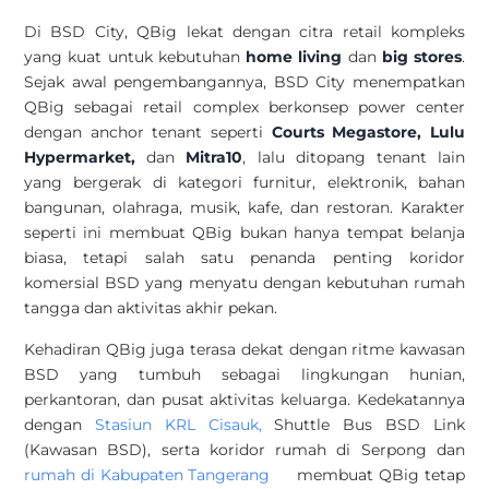
Di BSD City, QBig lekat dengan citra retail kompleks
yang kuat untuk kebutuhan
home living
dan
big stores
.
Sejak awal pengembangannya, BSD City menempatkan
QBig sebagai retail complex berkonsep power center
dengan anchor tenant seperti
Courts Megastore, Lulu
Hypermarket,
dan
Mitra10
, lalu ditopang tenant lain
yang bergerak di kategori furnitur, elektronik, bahan
bangunan, olahraga, musik, kafe, dan restoran. Karakter
seperti ini membuat QBig bukan hanya tempat belanja
biasa, tetapi salah satu penanda penting koridor
komersial BSD yang menyatu dengan kebutuhan rumah
tangga dan aktivitas akhir pekan.
Kehadiran QBig juga terasa dekat dengan ritme kawasan
BSD yang tumbuh sebagai lingkungan hunian,
perkantoran, dan pusat aktivitas keluarga. Kedekatannya
dengan
Stasiun KRL Cisauk,
Shuttle Bus BSD Link
(Kawasan BSD),
serta koridor
rumah di Serpong
dan
rumah di Kabupaten Tangerang
membuat QBig tetap