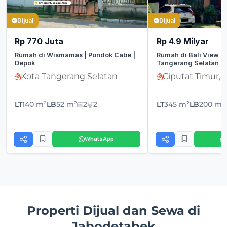
Dijual
Dijual
Rp 770 Juta
Rp 4.9 Milyar
Rumah di Wismamas | Pondok Cabe |
Rumah di Bali View | 
Depok
Tangerang Selatan
Kota Tangerang Selatan
Ciputat Timur, 
LT
140 m²
LB
52 m²
2
2
LT
345 m²
LB
200 m²
WhatsApp
Properti Dijual dan Sewa di
Jabodetabek