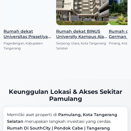
Rumah dekat
Rumah dekat BINUS
Rumah de
Universitas Prasetiya
University Kampus Alam
German Un
Mulya (BSD)
Sutera
(Alam Sut
Pagedangan, Kabupaten
Serpong Utara, Kota Tangerang
Pinang, Kota
Tangerang
Selatan
Keunggulan Lokasi & Akses Sekitar
Pamulang
Memiliki aset properti di
Pamulang, Kota Tangerang
Selatan
merupakan langkah investasi yang cerdas.
Rumah Di SouthCity | Pondok Cabe | Tangerang