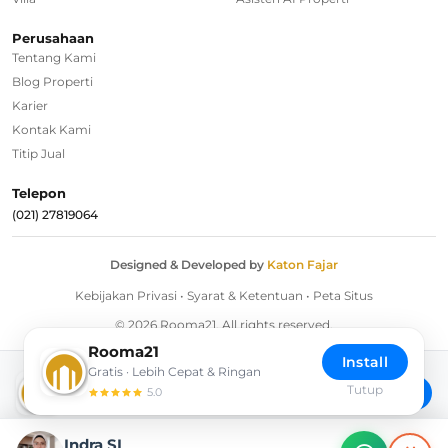
Regional Agencies
Perusahaan
Tentang Kami
Bandung
Blog Properti
Surabaya
Karier
Kontak Kami
Bali
Titip Jual
Overseas
Telepon
(021) 27819064
Designed & Developed by
Katon Fajar
Kebijakan Privasi
•
Syarat & Ketentuan
•
Peta Situs
© 2026 Rooma21. All rights reserved.
Rooma21
Install
Gratis · Lebih Cepat & Ringan
Download Rooma21 App
Tutup
Install
5.0
Akses lebih cepat langsung dari Home Screen
Indra SL