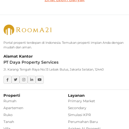
Rumah Dijual di Cilandak
Rumah Dijual di Lebak Bulus
Rumah Dijual di Jagakarsa
Rumah Dijual di Kebayoran Baru
Portal properti terdepan di Indonesia. Temukan properti impian Anda dengan
mudah dan aman.
Rumah Dijual di Cinere
Alamat Kantor
PT Daya Property Services
Greater Jakarta
Jl. Karang Tengah Raya No.13 Lebak Bulus, Jakarta Selatan, 12440
Rumah Dijual di Bekasi
Rumah Dijual di Bogor
Properti
Layanan
Rumah
Primary Market
Rumah Dijual di Tangerang Selatan
Apartemen
Secondary
Ruko
Simulasi KPR
Rumah Dijual di Depok
Tanah
Perumahan Baru
Villa
Asisten AI Properti