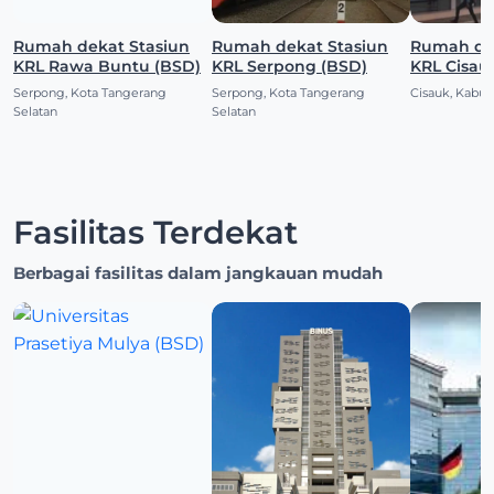
Rumah dekat Stasiun
Rumah dekat Stasiun
Rumah dekat S
KRL Rawa Buntu (BSD)
KRL Serpong (BSD)
KRL Cisau
Serpong, Kota Tangerang
Serpong, Kota Tangerang
Cisauk, Kabu
Selatan
Selatan
Fasilitas Terdekat
Berbagai fasilitas dalam jangkauan mudah