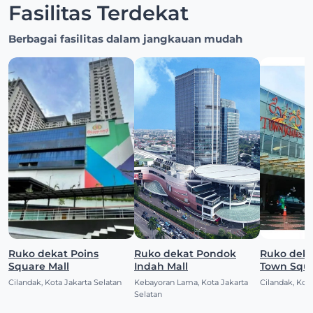
Fasilitas Terdekat
Berbagai fasilitas dalam jangkauan mudah
Ruko dekat Poins
Ruko dekat Pondok
Ruko deka
Square Mall
Indah Mall
Town Squ
Cilandak, Kota Jakarta Selatan
Kebayoran Lama, Kota Jakarta
Cilandak, Kota
Selatan