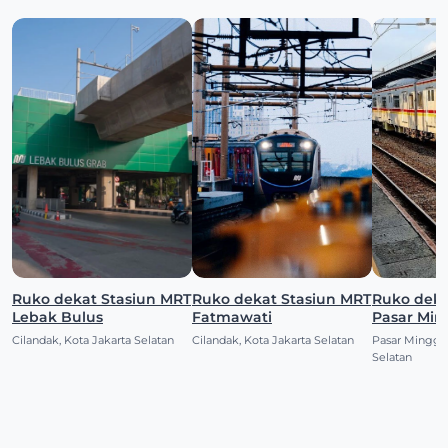
Ruko dekat Stasiun MRT
Ruko dekat Stasiun MRT
Ruko dekat Stas
Lebak Bulus
Fatmawati
Pasar Mi
Cilandak, Kota Jakarta Selatan
Cilandak, Kota Jakarta Selatan
Pasar Minggu,
Selatan