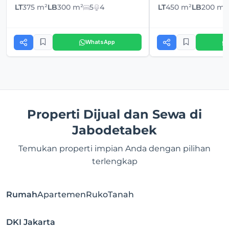
LT
375 m²
LB
300 m²
5
4
LT
450 m²
LB
200 m²
WhatsApp
Properti Dijual dan Sewa di
Jabodetabek
Temukan properti impian Anda dengan pilihan
terlengkap
Rumah
Apartemen
Ruko
Tanah
DKI Jakarta