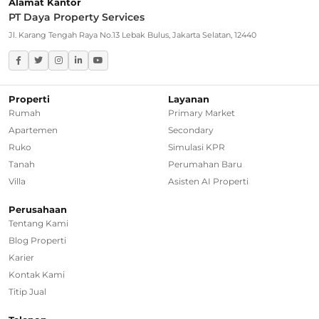
Alamat Kantor
PT Daya Property Services
Greater Jakarta
Jl. Karang Tengah Raya No.13 Lebak Bulus, Jakarta Selatan, 12440
Rumah Dijual di Bekasi
Rumah Dijual di Bogor
Properti
Layanan
Rumah
Primary Market
Rumah Dijual di Tangerang Selatan
Apartemen
Secondary
Ruko
Simulasi KPR
Rumah Dijual di Depok
Tanah
Perumahan Baru
Villa
Asisten AI Properti
Regional Agencies
Perusahaan
Tentang Kami
Bandung
Blog Properti
Surabaya
Karier
Kontak Kami
Bali
Titip Jual
Overseas