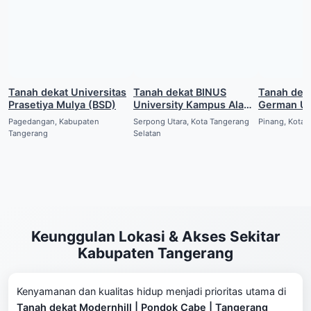
Tanah dekat Universitas
Tanah dekat BINUS
Tanah dek
Prasetiya Mulya (BSD)
University Kampus Alam
German Un
Sutera
(Alam Sute
Pagedangan, Kabupaten
Serpong Utara, Kota Tangerang
Pinang, Kota 
Tangerang
Selatan
Keunggulan Lokasi & Akses Sekitar
Kabupaten Tangerang
Kenyamanan dan kualitas hidup menjadi prioritas utama di
Tanah dekat Modernhill | Pondok Cabe | Tangerang