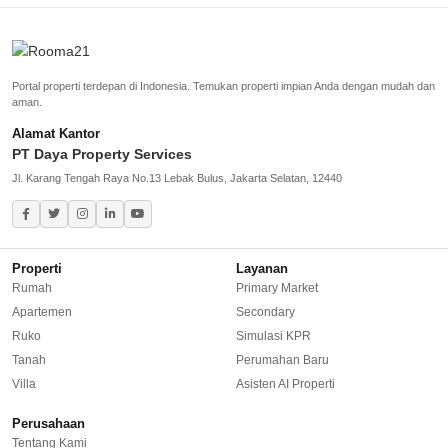
Rumah Dijual di Lebak Bulus
Rumah Dijual di Jagakarsa
Portal properti terdepan di Indonesia. Temukan properti impian Anda dengan mudah dan
Rumah Dijual di Kebayoran Baru
aman.
Alamat Kantor
Rumah Dijual di Cinere
PT Daya Property Services
Jl. Karang Tengah Raya No.13 Lebak Bulus, Jakarta Selatan, 12440
Greater Jakarta
Rumah Dijual di Bekasi
Properti
Layanan
Rumah Dijual di Bogor
Rumah
Primary Market
Apartemen
Secondary
Rumah Dijual di Tangerang Selatan
Ruko
Simulasi KPR
Rumah Dijual di Depok
Tanah
Perumahan Baru
Villa
Asisten AI Properti
Regional Agencies
Perusahaan
Tentang Kami