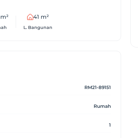
 m²
41 m²
nah
L. Bangunan
RM21-89151
Rumah
1