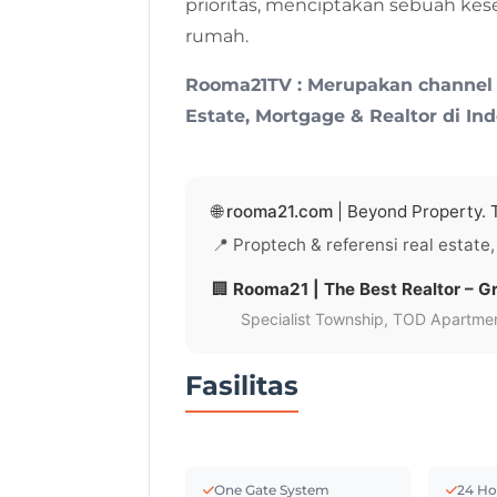
prioritas, menciptakan sebuah ke
rumah.
Rooma21TV : Merupakan channel
Estate, Mortgage & Realtor di Ind
🌐
rooma21.com
| Beyond Property. T
📍 Proptech & referensi real estate,
🏢
Rooma21 | The Best Realtor – Gr
Specialist Township, TOD Apartment
Fasilitas
One Gate System
24 Ho