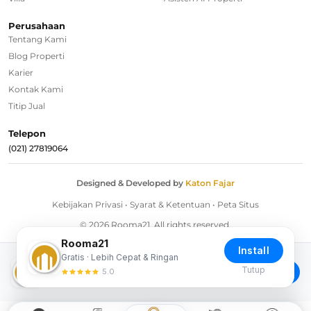
Regional Agencies
Perusahaan
Tentang Kami
Bandung
Blog Properti
Surabaya
Karier
Kontak Kami
Bali
Titip Jual
Overseas
Telepon
(021) 27819064
Designed & Developed by
Katon Fajar
Kebijakan Privasi
•
Syarat & Ketentuan
•
Peta Situs
© 2026 Rooma21. All rights reserved.
Rooma21
Install
Gratis · Lebih Cepat & Ringan
Download Rooma21 App
Tutup
5.0
Install
Akses lebih cepat langsung dari Home Screen