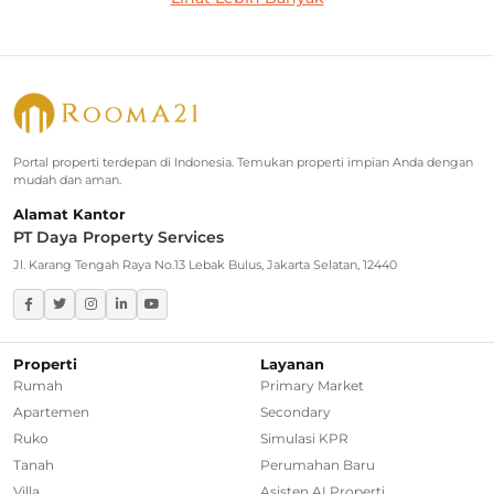
Rumah Dijual di Cilandak
Rumah Dijual di Lebak Bulus
Rumah Dijual di Jagakarsa
Rumah Dijual di Kebayoran Baru
Portal properti terdepan di Indonesia. Temukan properti impian Anda dengan
mudah dan aman.
Rumah Dijual di Cinere
Alamat Kantor
PT Daya Property Services
Greater Jakarta
Jl. Karang Tengah Raya No.13 Lebak Bulus, Jakarta Selatan, 12440
Rumah Dijual di Bekasi
Rumah Dijual di Bogor
Properti
Layanan
Rumah
Primary Market
Rumah Dijual di Tangerang Selatan
Apartemen
Secondary
Ruko
Simulasi KPR
Rumah Dijual di Depok
Tanah
Perumahan Baru
Villa
Asisten AI Properti