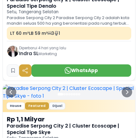
Special Tipe Denalo
Setu, Tangerang Selatan
Paradise Serpong City 2 Paradise Serpong City 2 adalah kota
mandiri seluas 500 ha yang berorientasi pada ruang terbuka,
ramah lingkungan dan lengkap...
LT 60 m²
LB 59 m²
3
1
Diperbarui 4 hari yang lalu
Indra SL
Marketing
WhatsApp
House
Featured
Dijual
Rp 1,1 Milyar
Paradise Serpong City 2 | Cluster Ecoscape |
Special Tipe Skye