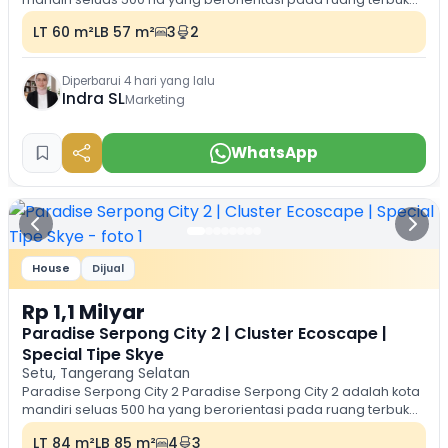
ramah lingkungan dan lengkap...
LT 60 m²
LB 57 m²
3
2
Diperbarui 4 hari yang lalu
Indra SL
Marketing
WhatsApp
House
Dijual
Rp 1,1 Milyar
Paradise Serpong City 2 | Cluster Ecoscape |
Special Tipe Skye
Setu, Tangerang Selatan
Paradise Serpong City 2 Paradise Serpong City 2 adalah kota
mandiri seluas 500 ha yang berorientasi pada ruang terbuka,
ramah lingkungan dan lengkap...
LT 84 m²
LB 85 m²
4
3