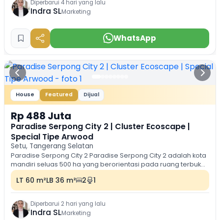
Diperbarui 4 hari yang lalu
Indra SL
Marketing
WhatsApp
House
Featured
Dijual
Rp 488 Juta
Paradise Serpong City 2 | Cluster Ecoscape |
Special Tipe Arwood
Setu, Tangerang Selatan
Paradise Serpong City 2 Paradise Serpong City 2 adalah kota
mandiri seluas 500 ha yang berorientasi pada ruang terbuka,
ramah lingkungan dan lengkap...
LT 60 m²
LB 36 m²
2
1
Diperbarui 2 hari yang lalu
Indra SL
Marketing