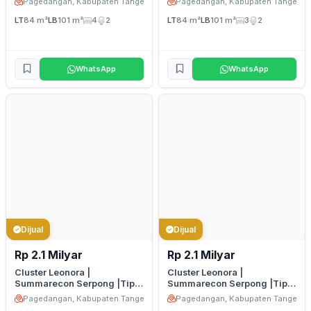
Pagedangan, Kabupaten Tangerang
Pagedangan, Kabupaten Tangeran
LT
84 m²
LB
101 m²
4
2
LT
84 m²
LB
101 m²
3
2
WhatsApp
WhatsApp
Dijual
Dijual
Rp 2.1 Milyar
Rp 2.1 Milyar
Cluster Leonora |
Cluster Leonora |
Summarecon Serpong |Tipe
Summarecon Serpong |Tipe
6 Premium Attic 2
6 Premium Attic 1
Pagedangan, Kabupaten Tangerang
Pagedangan, Kabupaten Tangeran