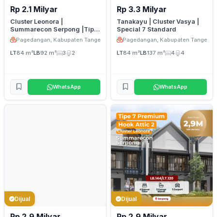
Rp 2.1 Milyar
Rp 3.3 Milyar
Cluster Leonora |
Tanakayu | Cluster Vasya |
Summarecon Serpong |Tipe
Special 7 Standard
7 Deluxe
Pagedangan, Kabupaten Tangerang
Pagedangan, Kabupaten Tangeran
LT
84 m²
LB
92 m²
3
2
LT
84 m²
LB
137 m²
4
4
WhatsApp
WhatsApp
Dijual
Dijual
Rp 2.9 Milyar
Rp 2.9 Milyar