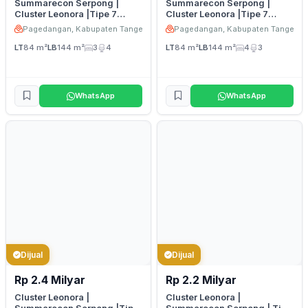
Summarecon Serpong |
Summarecon Serpong |
Cluster Leonora |Tipe 7
Cluster Leonora |Tipe 7
Premium Attic 3
Premium Attic 2
Pagedangan, Kabupaten Tangerang
Pagedangan, Kabupaten Tangeran
LT
84 m²
LB
144 m²
3
4
LT
84 m²
LB
144 m²
4
3
WhatsApp
WhatsApp
Dijual
Dijual
Rp 2.4 Milyar
Rp 2.2 Milyar
Cluster Leonora |
Cluster Leonora |