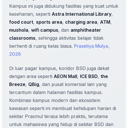
Kampus ini juga didukung fasilitas yang kuat untuk
keseharian, seperti
Astra International Library
,
food court
,
sports area
,
charging area
,
ATM
,
mushola
,
wifi campus
, dan
amphitheater
classrooms
, sehingga aktivitas belajar tidak
berhenti di ruang kelas biasa.
Prasetiya Mulya,
2026
Di luar pagar kampus, koridor BSD juga dekat
dengan area seperti
AEON Mall
,
ICE BSD
,
the
Breeze
,
QBig
, dan pusat komersial lain yang
tercantum dalam halaman fasilitas kampus.
Kombinasi kampus modern dan ekosistem
kawasan seperti ini membuat kehidupan harian di
sekitar Prasmul terasa lebih praktis, terutama
untuk mahasiswa yang hidup di sekitar BSD dan