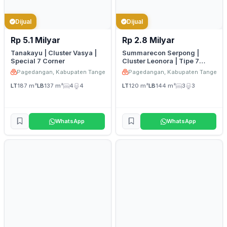
Dijual
Dijual
Rp 5.1 Milyar
Rp 2.8 Milyar
Tanakayu | Cluster Vasya |
Summarecon Serpong |
Special 7 Corner
Cluster Leonora | Tipe 7
Premium Hook Attic 1
Pagedangan, Kabupaten Tangerang
Pagedangan, Kabupaten Tangeran
LT
187 m²
LB
137 m²
4
4
LT
120 m²
LB
144 m²
3
3
WhatsApp
WhatsApp