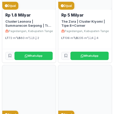
Dijual
Dijual
Rp 1.8 Milyar
Rp 5 Milyar
Cluster Leonora |
The Zora | Cluster Kiyomi |
Summarecon Serpong | Tipe
Tipe 8+Corner
6 Deluxe
Pagedangan, Kabupaten Tangerang
Pagedangan, Kabupaten Tangeran
LT
72 m²
LB
80 m²
3
2
LT
136 m²
LB
235 m²
4
4
WhatsApp
WhatsApp