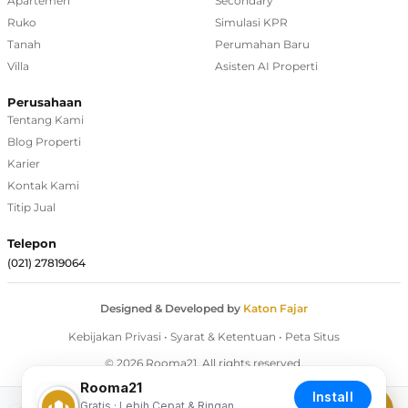
Apartemen
Secondary
Ruko
Simulasi KPR
Rumah Dijual di Depok
Tanah
Perumahan Baru
Villa
Asisten AI Properti
Regional Agencies
Perusahaan
Tentang Kami
Bandung
Blog Properti
Surabaya
Karier
Kontak Kami
Bali
Titip Jual
Overseas
Telepon
(021) 27819064
Designed & Developed by
Katon Fajar
Kebijakan Privasi
•
Syarat & Ketentuan
•
Peta Situs
© 2026 Rooma21. All rights reserved.
Rooma21
Install
Gratis · Lebih Cepat & Ringan