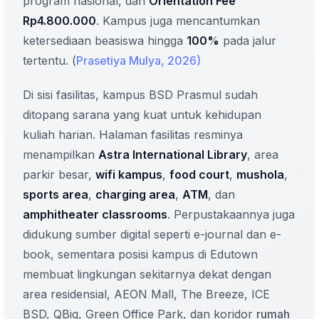
program nasional, dan
Orientation Fee
Rp4.800.000
. Kampus juga mencantumkan
ketersediaan beasiswa hingga
100%
pada jalur
tertentu. (
Prasetiya Mulya, 2026)
Di sisi fasilitas, kampus BSD Prasmul sudah
ditopang sarana yang kuat untuk kehidupan
kuliah harian. Halaman fasilitas resminya
menampilkan
Astra International Library
, area
parkir besar,
wifi kampus
,
food court
,
mushola
,
sports area
,
charging area
,
ATM
, dan
amphitheater classrooms
. Perpustakaannya juga
didukung sumber digital seperti e-journal dan e-
book, sementara posisi kampus di Edutown
membuat lingkungan sekitarnya dekat dengan
area residensial, AEON Mall, The Breeze, ICE
BSD, QBig, Green Office Park, dan koridor
rumah