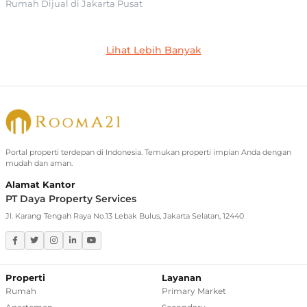
Rumah Dijual di Jakarta Pusat
Jakarta Selatan
Lihat Lebih Banyak
Rumah Dijual di Cilandak
Rumah Dijual di Lebak Bulus
Rumah Dijual di Jagakarsa
Rumah Dijual di Kebayoran Baru
Portal properti terdepan di Indonesia. Temukan properti impian Anda dengan
mudah dan aman.
Rumah Dijual di Cinere
Alamat Kantor
PT Daya Property Services
Greater Jakarta
Jl. Karang Tengah Raya No.13 Lebak Bulus, Jakarta Selatan, 12440
Rumah Dijual di Bekasi
Rumah Dijual di Bogor
Properti
Layanan
Rumah
Primary Market
Rumah Dijual di Tangerang Selatan