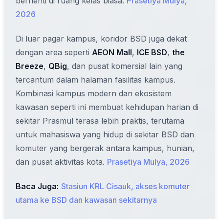
berhenti di ruang kelas biasa.
Prasetiya Mulya,
2026
Di luar pagar kampus, koridor BSD juga dekat
dengan area seperti
AEON Mall
,
ICE BSD
,
the
Breeze
,
QBig
, dan pusat komersial lain yang
tercantum dalam halaman fasilitas kampus.
Kombinasi kampus modern dan ekosistem
kawasan seperti ini membuat kehidupan harian di
sekitar Prasmul terasa lebih praktis, terutama
untuk mahasiswa yang hidup di sekitar BSD dan
komuter yang bergerak antara kampus, hunian,
dan pusat aktivitas kota.
Prasetiya Mulya, 2026
Baca Juga:
Stasiun KRL Cisauk, akses komuter
utama ke BSD dan kawasan sekitarnya