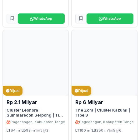
WhatsApp
WhatsApp
Dijual
Dijual
Rp 2.1 Milyar
Rp 6 Milyar
Cluster Leonora |
The Zora | Cluster Kazumi |
Summarecon Serpong | Tipe
Tipe 9
7 Deluxe
Pagedangan, Kabupaten Tangerang
Pagedangan, Kabupaten Tangeran
LT
84 m²
LB
92 m²
3
2
LT
180 m²
LB
280 m²
5
6