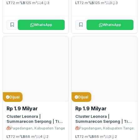
LT
72 m²
LB
125 m²
4
3
LT
72 m²
LB
125 m²
3
3
WhatsApp
WhatsApp
Dijual
Dijual
Rp 1.9 Milyar
Rp 1.9 Milyar
Cluster Leonora |
Cluster Leonora |
Summarecon Serpong | Tipe
Summarecon Serpong | Tipe
6 Premium 2
6 Premium 1
Pagedangan, Kabupaten Tangerang
Pagedangan, Kabupaten Tangeran
LT
72 m²
LB
88 m²
4
2
LT
72 m²
LB
88 m²
3
2