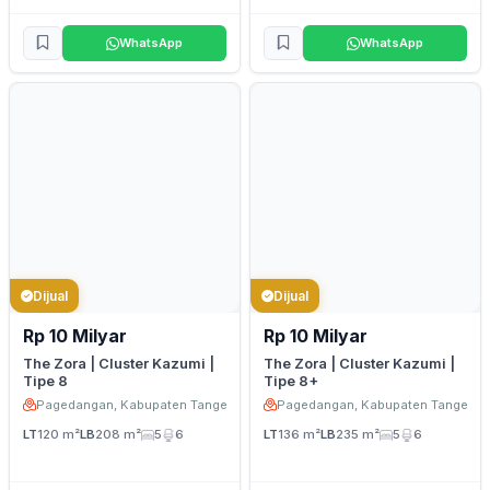
WhatsApp
WhatsApp
Dijual
Dijual
Rp 10 Milyar
Rp 10 Milyar
The Zora | Cluster Kazumi |
The Zora | Cluster Kazumi |
Tipe 8
Tipe 8+
Pagedangan, Kabupaten Tangerang
Pagedangan, Kabupaten Tangeran
LT
120 m²
LB
208 m²
5
6
LT
136 m²
LB
235 m²
5
6