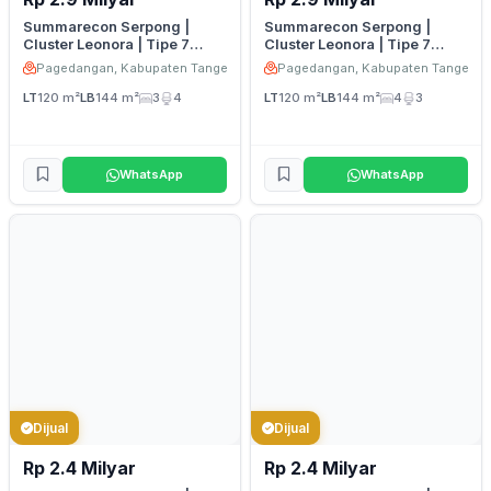
Summarecon Serpong |
Summarecon Serpong |
Cluster Leonora | Tipe 7
Cluster Leonora | Tipe 7
Premium Hook Attic 3
Premium Hook Attic 2
Pagedangan, Kabupaten Tangerang
Pagedangan, Kabupaten Tangeran
LT
120 m²
LB
144 m²
3
4
LT
120 m²
LB
144 m²
4
3
WhatsApp
WhatsApp
Dijual
Dijual
Rp 2.4 Milyar
Rp 2.4 Milyar