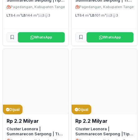
Summarecon Serpong |Tipe
Summarecon Serpong | Tipe
7 Premium Attic 1
7 Premium 3
Pagedangan, Kabupaten Tangerang
Pagedangan, Kabupaten Tangeran
LT
84 m²
LB
144 m²
3
3
LT
84 m²
LB
101 m²
3
3
WhatsApp
WhatsApp
Dijual
Dijual
Rp 2.2 Milyar
Rp 2.2 Milyar
Cluster Leonora |
Cluster Leonora |
Summarecon Serpong | Tipe
Summarecon Serpong |Tipe
7 Premium 2
7 Premium 1