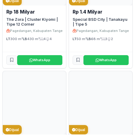
Dijual
Dijual
Rp 18 Milyar
Rp 1.4 Milyar
The Zora | Cluster Kiyomi |
Special BSD City | Tanakayu
Tipe 12 Corner
| Tipe 5
Pagedangan, Kabupaten Tangerang
Pagedangan, Kabupaten Tangeran
LT
300 m²
LB
430 m²
4
4
LT
50 m²
LB
68 m²
3
2
WhatsApp
WhatsApp
Dijual
Dijual