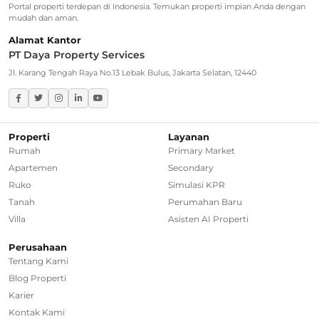
Rumah Dijual di Kebayoran Baru
Portal properti terdepan di Indonesia. Temukan properti impian Anda dengan
mudah dan aman.
Rumah Dijual di Cinere
Alamat Kantor
PT Daya Property Services
Greater Jakarta
Jl. Karang Tengah Raya No.13 Lebak Bulus, Jakarta Selatan, 12440
Rumah Dijual di Bekasi
Rumah Dijual di Bogor
Properti
Layanan
Rumah
Primary Market
Rumah Dijual di Tangerang Selatan
Apartemen
Secondary
Ruko
Simulasi KPR
Rumah Dijual di Depok
Tanah
Perumahan Baru
Villa
Asisten AI Properti
Regional Agencies
Perusahaan
Tentang Kami
Bandung
Blog Properti
Surabaya
Karier
Kontak Kami
Bali