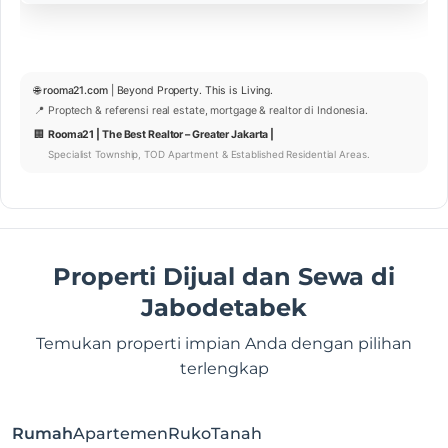
🌐
rooma21.com
| Beyond Property. This is Living.
📍 Proptech & referensi real estate, mortgage & realtor di Indonesia.
🏢
Rooma21 | The Best Realtor – Greater Jakarta |
Specialist Township, TOD Apartment & Established Residential Areas.
Properti Dijual dan Sewa di
Jabodetabek
Temukan properti impian Anda dengan pilihan
terlengkap
Rumah
Apartemen
Ruko
Tanah