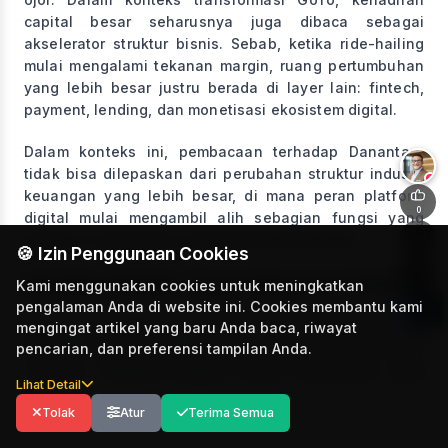
capital besar seharusnya juga dibaca sebagai
akselerator struktur bisnis. Sebab, ketika ride-hailing
mulai mengalami tekanan margin, ruang pertumbuhan
yang lebih besar justru berada di layer lain: fintech,
payment, lending, dan monetisasi ekosistem digital.
Dalam konteks ini, pembacaan terhadap Danantara
tidak bisa dilepaskan dari perubahan struktur industri
+
keuangan yang lebih besar, di mana peran platform
0
digital mulai mengambil alih sebagian fungsi yang
selama ini didominasi oleh bank konvensional.
0
🍪 Izin Penggunaan Cookies
Struktur Modal: Kunci Ekspansi Fintech
Kami menggunakan cookies untuk meningkatkan
pengalaman Anda di website ini. Cookies membantu kami
Kalau perspektifnya digeser dari ride-hailing ke
mengingat artikel yang baru Anda baca, riwayat
pencarian, dan preferensi tampilan Anda.
fintech, maka peran Danantara menjadi jauh lebih
strategis.
Berbeda dengan bisnis transportasi yang
Lihat Detail
relatif asset-light, bisnis finansial—terutama lending—
Tolak
Atur
Terima Semua
membutuhkan struktur modal yang kuat. Untuk
Explore
For You
Koleksi
Profil
menyalurkan pinjaman dalam skala besar, platform