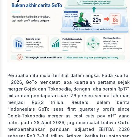
Perubahan itu mulai terlihat dalam angka. Pada kuartal
I 2026, GoTo mencatat laba kuartalan pertama sejak
merger Gojek dan Tokopedia, dengan laba bersih Rp171
miliar dan pendapatan naik 26 persen secara tahunan
menjadi Rp5,3 triliun. Reuters, dalam berita
“Indonesia’s GoTo sees first quarterly profit since
Gojek-Tokopedia merger as cost cuts pay off” yang
terbit pada 28 April 2026, juga mencatat bahwa GoTo
mempertahankan panduan adjusted EBITDA 2026
sebesar Rp3,2–3,4 triliun. Artinya, ketika isu potongan