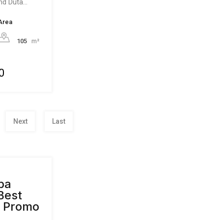
and Duta…
Area
105
m²
0
Next
Last
pa
Best
t Promo