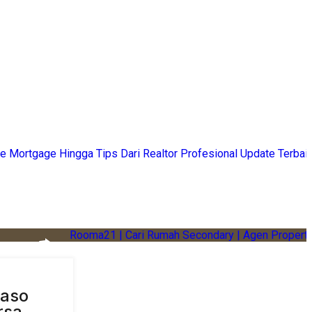
Paso
rsa,