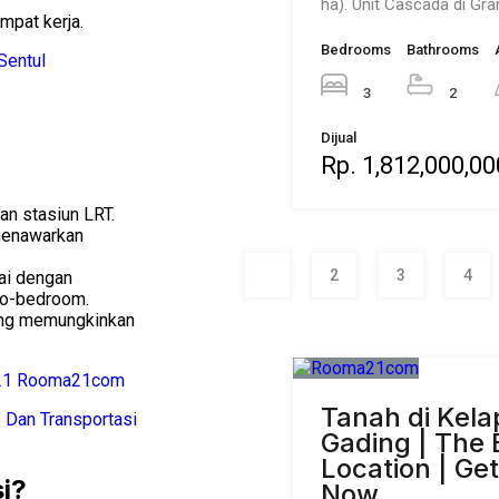
ha). Unit Cascada di Gr
mpat kerja.
Bedrooms
Bathrooms
 Sentul
3
2
Dijual
Rp. 1,812,000,00
an stasiun LRT.
 menawarkan
1
2
3
4
uai dengan
wo-bedroom.
ang memungkinkan
Tanah di Kela
Gading | The 
Location | Ge
i?
Now