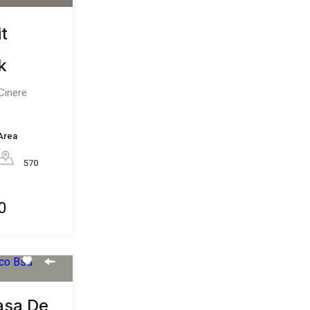
Area
570
0
asa De
ty |
latan
er Magnolia