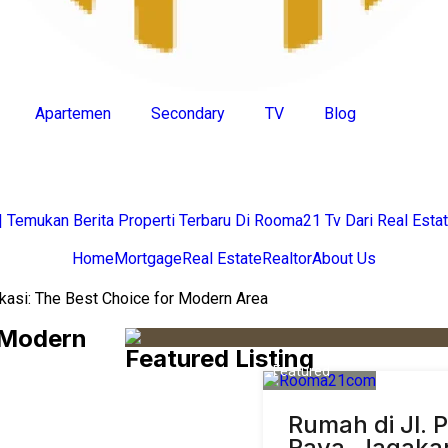
Apartemen
Secondary
TV
Blog
Home
Mortgage
Real Estate
Realtor
About Us
kasi: The Best Choice for Modern Area
r Modern
Featured Listing
Featured
Rumah di Jl. 
Raya, Jagaka