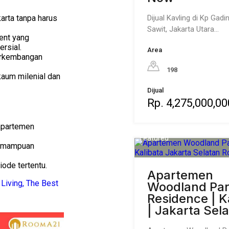
Dijual Kavling di Kp Gadin
arta tanpa harus
Sawit, Jakarta Utara…
ent yang
rsial.
Area
erkembangan
198
aum milenial dan
Dijual
Rp. 4,275,000,00
 apartemen
Featured
kemampuan
iode tertentu.
Apartemen
Living, The Best
Woodland Pa
Residence | K
| Jakarta Sel