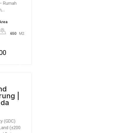
 – Rumah
n,…
Area
650
M2
000
nd
rung |
ada
ty (GDC)
 Land (±200