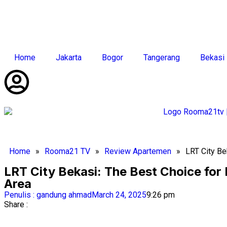
Home
Jakarta
Bogor
Tangerang
Bekasi
Home
»
Rooma21 TV
»
Review Apartemen
»
LRT City Be
LRT City Bekasi: The Best Choice fo
Area
Penulis :
gandung ahmad
March 24, 2025
9:26 pm
Share :