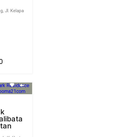
g, Jl. Kelapa
0
rk
alibata
atan