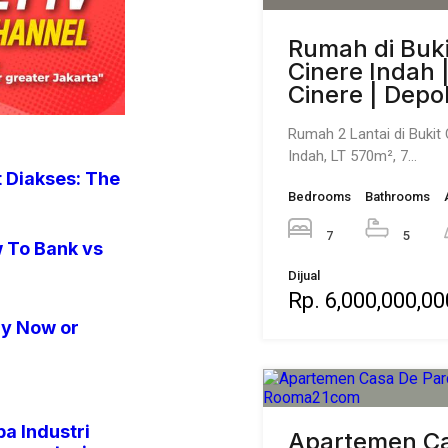
Bedrooms
Bathrooms
7
5
Dijual
Rp. 6,000,000,00
 Diakses: The
 To Bank vs
Apartemen C
Parco | BSD Ci
Tangerang Se
uy Now or
Casa De Parco BSD, Tow
1Br Full Furnish Tower…
Bedrooms
Bathrooms
a Industri
1
1