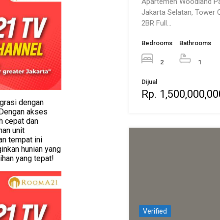
Apartemen Woodland Par
Jakarta Selatan, Tower
2BR Full…
Bedrooms
Bathrooms
2
1
Dijual
Rp. 1,500,000,00
egrasi dengan
f. Dengan akses
h cepat dan
Verified
han unit
n tempat ini
ginkan hunian yang
Rumah di Buki
lihan yang tepat!
Cinere Indah 
Cinere | Depo
Rumah 2 Lantai di Bukit 
Indah, LT 570m², 7…