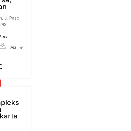
an
, Jl. Paso
 293…
Area
293
m²
0
pleks
a
karta