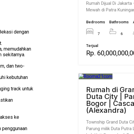
Rumah Dijual Di Jakarta
Mewah di Patra Kuninga
Bedrooms
Bathrooms
Bekasi dengan
7
6
.
Terjual
ra, memudahkan
Rp. 60,000,000,
n sekitarnya.
om, dan two-
uhi kebutuhan
Rumah di Gra
gging track untuk
Duta City | Pa
stikan
Bogor | Casc
(Alexandra)
 akses ke
Township Grand Duta Ci
n penggunaan
Parung milik Duta Putra