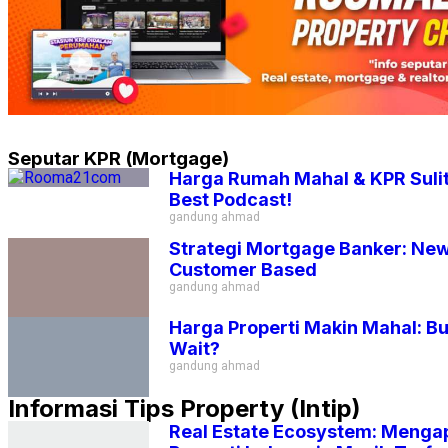
Seputar KPR (Mortgage)
Harga Rumah Mahal & KPR Sulit
Best Podcast!
gandung ahmad
Strategi Mortgage Banker: New
Customer Based
gandung ahmad
Harga Properti Makin Mahal: B
Wait?
gandung ahmad
Informasi Tips Property (Intip)
Real Estate Ecosystem: Mengap