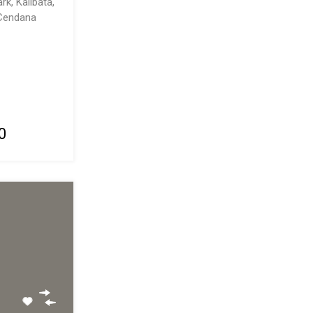
k, Kalibata,
 Cendana
0
t
|
k
Cinere