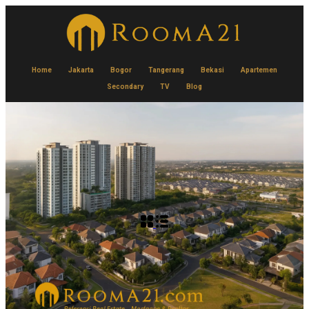
Home
Jakarta
Bogor
Tangerang
Bekasi
Apartemen
Secondary
TV
Blog