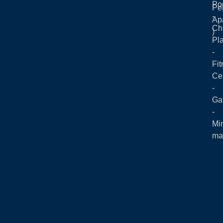
Po
Pe
-
Ap
Ch
)
Pl
-
Fit
Ce
-
Ga
-
Mi
ma