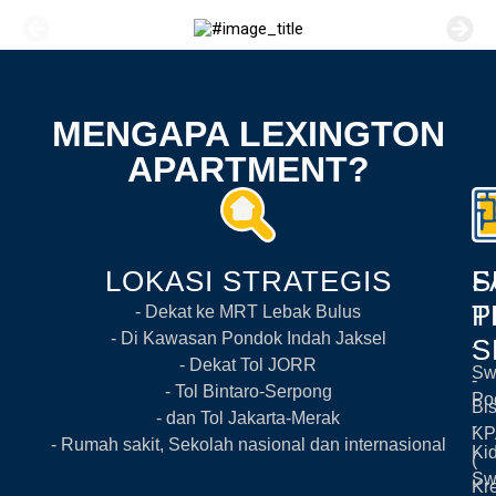
MENGAPA LEXINGTON
APARTMENT?
LOKASI STRATEGIS
S
F
P
T
- Dekat ke MRT Lebak Bulus
- Di Kawasan Pondok Indah Jaksel
S
-
- Dekat Tol JORR
Sw
-
- Tol Bintaro-Serpong
Po
Bi
- dan Tol Jakarta-Merak
-
KP
- Rumah sakit, Sekolah nasional dan internasional
Ki
(
Sw
Kre