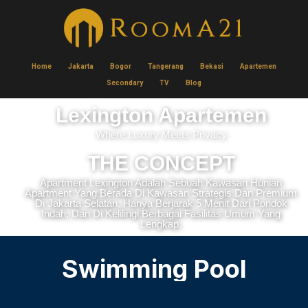
Home
Jakarta
Bogor
Tangerang
Bekasi
Apartemen
Secondary
TV
Blog
Lexington Apartemen
Where Luxury Meets Privacy
THE CONCEPT
Apartment Lexington Adalah Sebuah Kawasan Hunian
Apartment Yang Berada Di Kawasan Strategis Dan Premium
Di Jakarta Selatan, Hanya Berjarak 5 Menit Dari Pondok
Indah, Dan Di Kelilingi Berbagai Fasilitas Umum Yang
Lengkap.
Swimming Pool