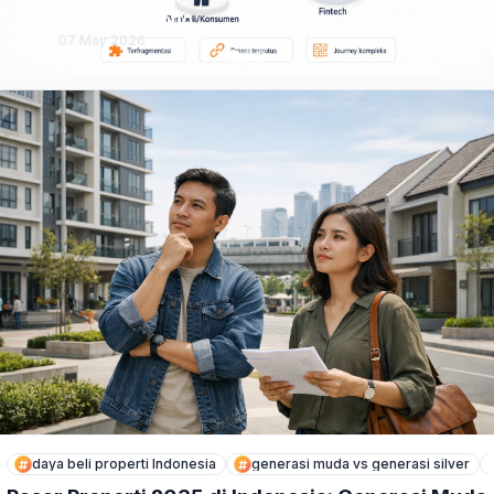
Djoko Yoewono
DY
05 May 2026
daya beli properti Indonesia
generasi muda vs generasi silver