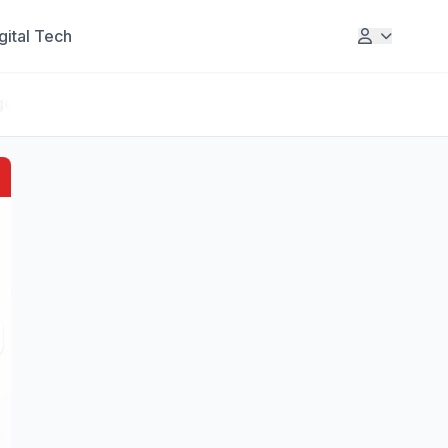
gital Tech
ge
Realtor
Lifestyle
Digital Tech
Editor's Choice
Akses Tol Dekat Megapoli
Cinere, Rute via Krukut D