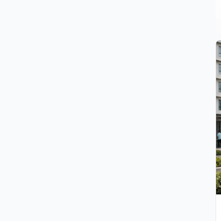
Djoko Yoewono
DY
07 May 2026