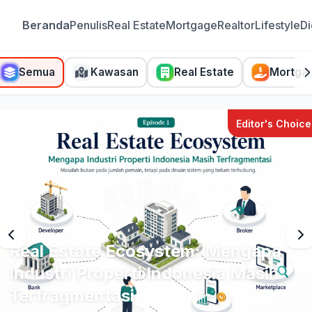
Beranda
Penulis
Real Estate
Mortgage
Realtor
Lifestyle
Di
Semua
Kawasan
Real Estate
Mortga
tor's Choice
apa
Dari Listing ke Ecosystem:
sih
Bagaimana Platform Global
Mengubah Industri Properti