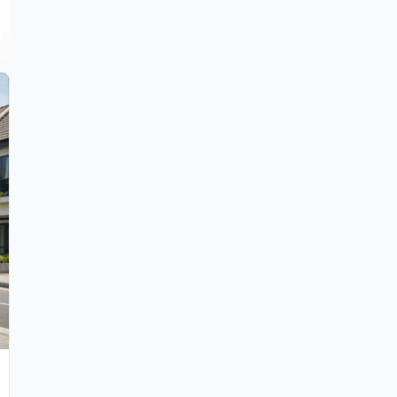
Katon Fajar Utomo
KF
04 May 2026
masa depan properti Indonesia