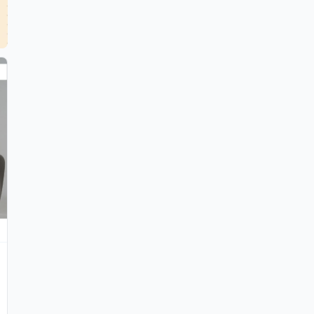
Djoko Yoewono
DY
24 April 2026
tech