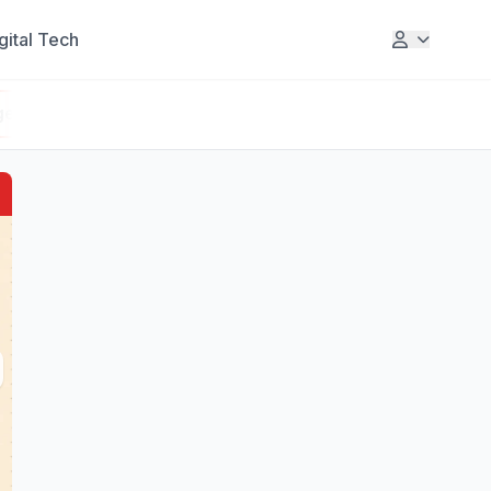
gital Tech
ge
Realtor
Lifestyle
Digital Tech
Editor's Cho
Underwriting Mortgage 4.0: Era
Kredit Instan & Real-Time