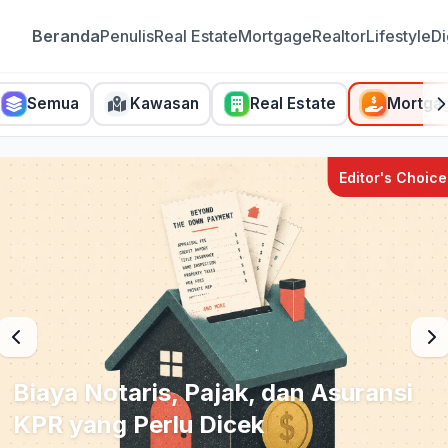
Beranda
Penulis
Real Estate
Mortgage
Realtor
Lifestyle
Di
Semua
Kawasan
Real Estate
Mortga
Editor's Choice
Biaya Notaris, Pajak, dan Asuransi
KPR yang Perlu Dicek