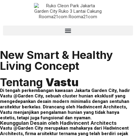
New Smart & Healthy
Cluster Vastu
Living Concept
@Jakarta Garden City
Harmoni Desain Modern dan Kenyamanan
Hunian eksklusif dengan sentuhan arsitektur berkelas oleh
Tentang
Vastu
Hadivincent Architects
Di tengah perkembangan kawasan Jakarta Garden City, hadir
Vastu @Garden City, sebuah cluster hunian eksklusif yang
mengedepankan desain modern minimalis dengan sentuhan
arsitektur berkelas. Dirancang oleh Hadivincent Architects,
Vastu menjanjikan pengalaman hunian yang tidak hanya
estetis, tetapi juga fungsional dan nyaman.
Keunggulan Desain oleh Hadivincent Architects
Vastu @Garden City merupakan mahakarya dari Hadivincent
Architects, firma arsitektur ternama yang telah berdiri sejak