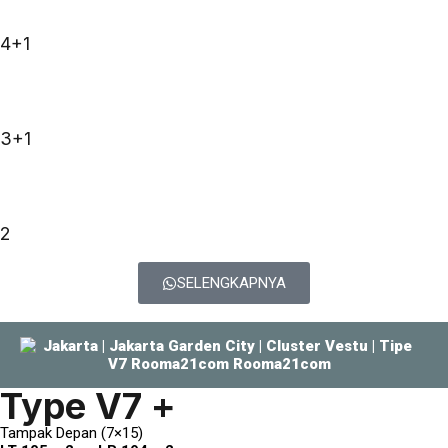
4+1
3+1
2
SELENGKAPNYA
Type V7 +
Tampak Depan (7×15)