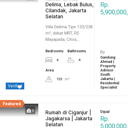
Rp.
Delima, Lebak Bulus,
Cilandak, Jakarta
5,900,000
Selatan
Villa Delima Tipe 133/238
m², dekat MRT, RS
Mayapada, Citos,…
Bedrooms
Bathrooms
By
Gandung
4
4
Ahmad |
Property
Area
Advisor
South
Jakarta |
133
m²
Residential
Verified
Specialist
Featured
6
Dijual
Rumah di Ciganjur |
Rp.
Jagakarsa | Jakarta
Selatan
5,000,000