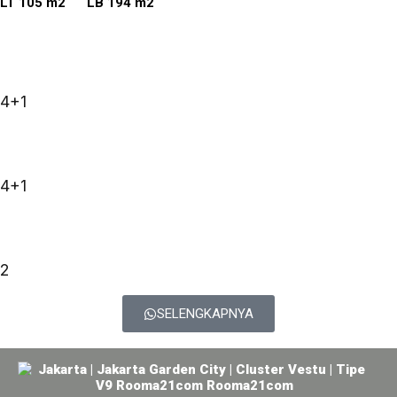
LT 105 m2 LB 194 m2
4+1
4+1
2
SELENGKAPNYA