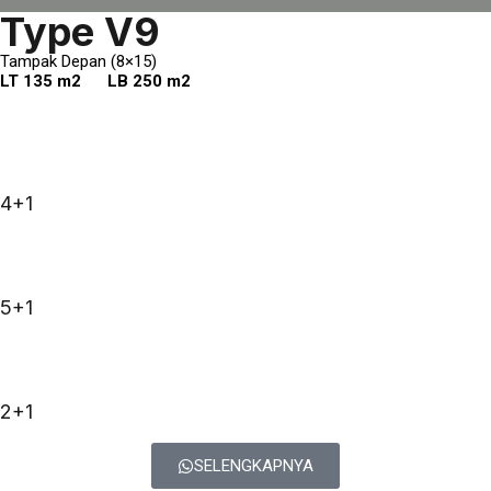
Type V9
Tampak Depan (8×15)
LT 135 m2 LB 250 m2
4+1
5+1
2+1
SELENGKAPNYA