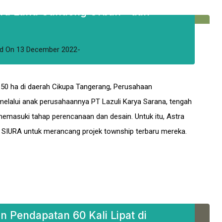
stra Land Gandeng Urban+ dan
d
On
13 December 2022
 50 ha di daerah Cikupa Tangerang, Perusahaan
elalui anak perusahaannya PT Lazuli Karya Sarana, tengah
emasuki tahap perencanaan dan desain. Untuk itu, Astra
SIURA untuk merancang projek township terbaru mereka.
n Pendapatan 60 Kali Lipat di