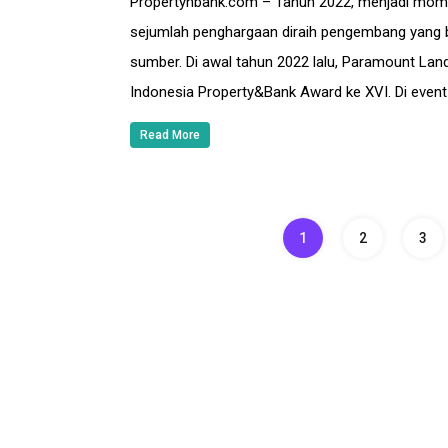
Propertynbank.com – Tahun 2022, menjadi mom
sejumlah penghargaan diraih pengembang yang be
sumber. Di awal tahun 2022 lalu, Paramount Lan
Indonesia Property&Bank Award ke XVI. Di even
Read More
1
2
3