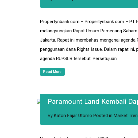
Propertynbank.com – Propertynbank.com – PT Perin
melangsungkan Rapat Umum Pemegang Saham Lu
Jakarta. Rapat ini membahas mengenai agenda P
penggunaan dana Rights Issue. Dalam rapat in
agenda RUPSLB tersebut. Persetujuan…
Read More
Paramount Land Kembali Da
By
Katon Fajar Utomo
Posted in
Market Tren