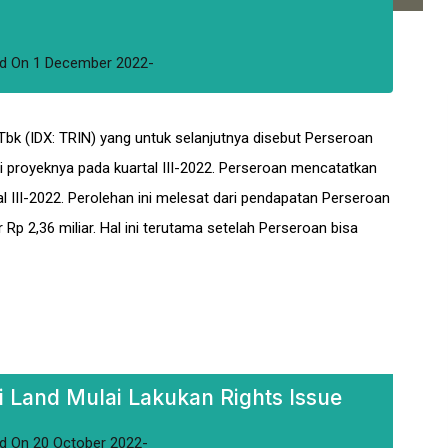
d
On
1 December 2022
 Tbk (IDX: TRIN) yang untuk selanjutnya disebut Perseroan
 proyeknya pada kuartal III-2022. Perseroan mencatatkan
l III-2022. Perolehan ini melesat dari pendapatan Perseroan
p 2,36 miliar. Hal ini terutama setelah Perseroan bisa
i Land Mulai Lakukan Rights Issue
d
On
20 October 2022