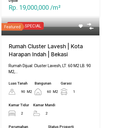
Dijual
Rp. 19,000,000 /m²
PROMO SPECIAL
Featured
Rumah Cluster Lavesh | Kota
Harapan Indah | Bekasi
Rumah Dijual: Cluster Lavesh, LT: 60 M2 LB: 90
M2,…
Luas Tanah
Bangunan
Garasi
90
M2
60
M2
1
Kamar Tidur
Kamar Mandi
2
2
Perumahan
Status Properti