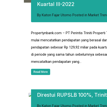
Kuartal III-2022
By
Katon Fajar Utomo
Posted in
Market Tren
Propertynbank.com – PT Perintis Triniti Properti
mulai mencatatkan pendapatan yang berasal dari
pendapatan sebesar Rp 129,92 miliar pada kuarta
di periode yang sama tahun sebelumnya sebesar R
mencatatkan pendapatan yang…
Read More
Direstui RUPSLB 100%, Trinit
By
Katon Fajar Utomo
Posted in
Market Tren