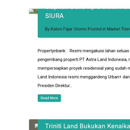
Siapkan Dana Rp 6 triliun A
SIURA
By
Katon Fajar Utomo
Posted in
Market Tren
Propertynbank : Resmi mengakuisi lahan seluas
pengembang properti PT Astra Land Indonesia, m
mempersiapkan proyek residensial yang sudah m
Land Indonesia resmi menggandeng Urban+ dan 
Presiden Direktur…
Read More
Triniti Land Bukukan Kenaika