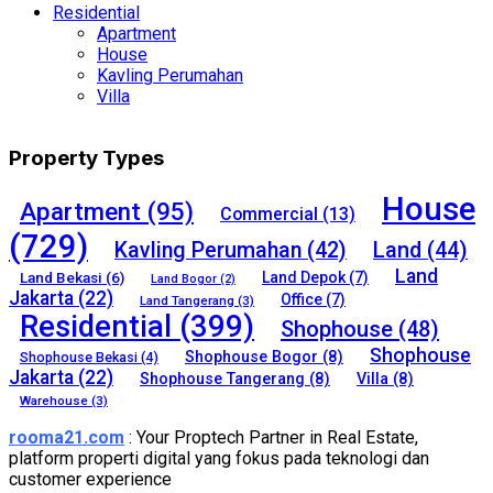
Residential
Apartment
House
Kavling Perumahan
Villa
Property Types
House
Apartment
(95)
Commercial
(13)
(729)
Kavling Perumahan
(42)
Land
(44)
Land
Land Bekasi
(6)
Land Depok
(7)
Land Bogor
(2)
Jakarta
(22)
Office
(7)
Land Tangerang
(3)
Residential
(399)
Shophouse
(48)
Shophouse
Shophouse Bogor
(8)
Shophouse Bekasi
(4)
Jakarta
(22)
Shophouse Tangerang
(8)
Villa
(8)
Warehouse
(3)
rooma21.com
: Your Proptech Partner in Real Estate,
platform properti digital yang fokus pada teknologi dan
customer experience