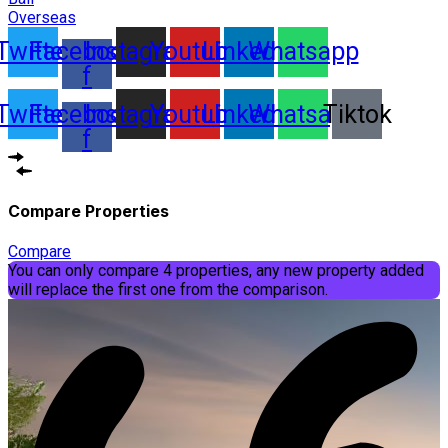
Overseas
Twitter
Facebook-
Instagram
Youtube
Linkedin
Whatsapp
f
Twitter
Facebook-
Instagram
Youtube
Linkedin
Whatsapp
Tiktok
f
Compare Properties
Compare
You can only compare 4 properties, any new property added
will replace the first one from the comparison.