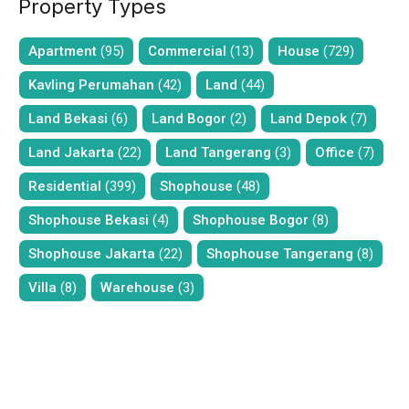
Property Types
Apartment
(95)
Commercial
(13)
House
(729)
Kavling Perumahan
(42)
Land
(44)
Land Bekasi
(6)
Land Bogor
(2)
Land Depok
(7)
Land Jakarta
(22)
Land Tangerang
(3)
Office
(7)
Residential
(399)
Shophouse
(48)
Shophouse Bekasi
(4)
Shophouse Bogor
(8)
Shophouse Jakarta
(22)
Shophouse Tangerang
(8)
Villa
(8)
Warehouse
(3)