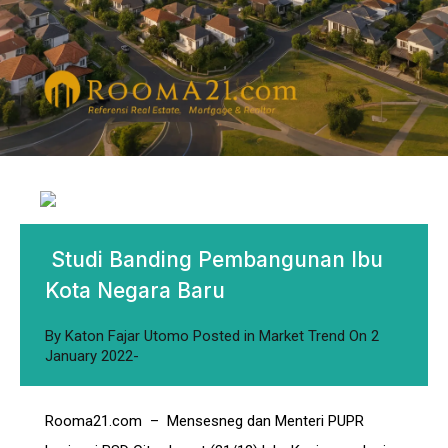
Studi Banding Pembangunan Ibu
Kota Negara Baru
By
Katon Fajar Utomo
Posted in
Market Trend
On
2
January 2022
Rooma21.com – Mensesneg dan Menteri PUPR