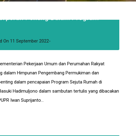
Berperan Penting Dalam Program
d
On
11 September 2022
 Kementerian Pekerjaan Umum dan Perumahan Rakyat
bung dalam Himpunan Pengembang Permukiman dan
penting dalam pencapaian Program Sejuta Rumah di
Basuki Hadimuljono dalam sambutan tertulis yang dibacakan
PUPR Iwan Suprijanto…