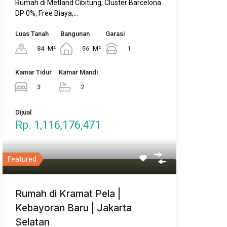
Rumah di Metland Cibitung, Cluster Barcelona
DP 0%, Free Biaya,…
Luas Tanah
Bangunan
Garasi
84
M²
56
M²
1
Kamar Tidur
Kamar Mandi
3
2
Dijual
Rp. 1,116,176,471
Featured
Rumah di Kramat Pela |
Kebayoran Baru | Jakarta
Selatan