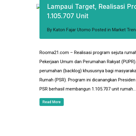
Lampaui Target, Realisasi P
1.105.707 Unit
By
Katon Fajar Utomo
Posted in
Market Tren
Rooma21.com – Realisasi program sejuta rumah
Pekerjaan Umum dan Perumahan Rakyat (PUPR). 
perumahan (backlog) khususnya bagi masyarakat
Rumah (PSR). Program ini dicanangkan Presiden 
PSR berhasil membangun 1.105.707 unit rumah…
Read More