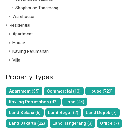
Shophouse Tangerang
Warehouse
Residential
Apartment
House
Kavling Perumahan
Villa
Property Types
Apartment
(95)
Commercial
(13)
House
(729)
Kavling Perumahan
(42)
Land
(44)
Land Bekasi
(6)
Land Bogor
(2)
Land Depok
(7)
Land Jakarta
(22)
Land Tangerang
(3)
Office
(7)