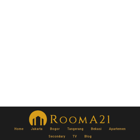
Strategi Mortgage Banker untuk Memenangkan
Aplikasi KPR Rooma21.com, Jakarta – Dalam dunia
properti, persaingan antar bank dalam memperoleh
aplikasi KPR semakin ketat. Strategi Mortgage Banker
menjadi faktor kunci dalam menarik calon nasabah
agar memilih produk kredit mereka. Dengan
memahami kebutuhan pasar dan memberikan layanan
terbaik, bank dapat meningkatkan jumlah aplikasi yang
diterima. Sumber Aplikasi KPR…
Read More