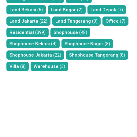
Land Bekasi
(6)
Land Bogor
(2)
Land Depok
(7)
Land Jakarta
(22)
Land Tangerang
(3)
Office
(7)
Residential
(399)
Shophouse
(48)
Shophouse Bekasi
(4)
Shophouse Bogor
(8)
Shophouse Jakarta
(22)
Shophouse Tangerang
(8)
Villa
(8)
Warehouse
(3)