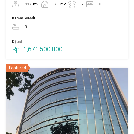
117
m2
70
m2
2
3
Kamar Mandi
3
Dijual
Rp. 1,671,500,000
Featured