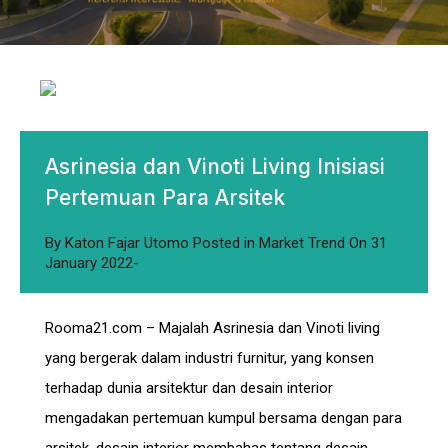
Asrinesia dan Vinoti Living Inisiasi
Pertemuan Para Arsitek
By
Katon Fajar Utomo
Posted in
Market Trend
On
31
January 2022
Rooma21.com – Majalah Asrinesia dan Vinoti living
yang bergerak dalam industri furnitur, yang konsen
terhadap dunia arsitektur dan desain interior
mengadakan pertemuan kumpul bersama dengan para
arsitek, desain interior membahas tentang desain