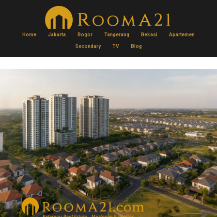
Home
Jakarta
Bogor
Tangerang
Bekasi
Apartemen
Secondary
TV
Blog