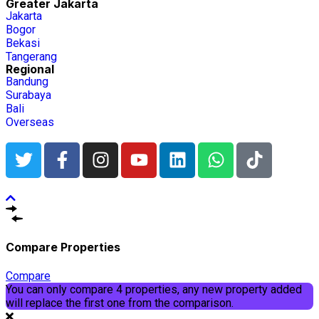
Greater Jakarta
Jakarta
Bogor
Bekasi
Tangerang
Regional
Bandung
Surabaya
Bali
Overseas
Compare Properties
Compare
You can only compare 4 properties, any new property added
will replace the first one from the comparison.