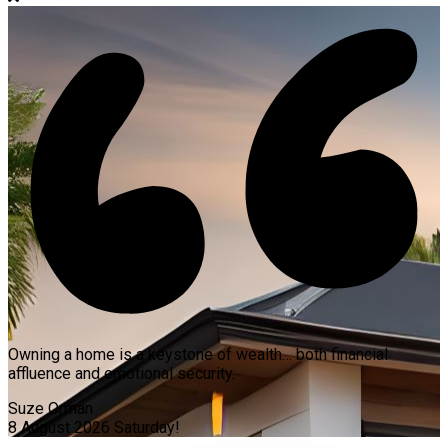
Owning a home is a keystone of wealth… both financial
affluence and emotional security.
Suze Orman
8 August 2026
Saturday!