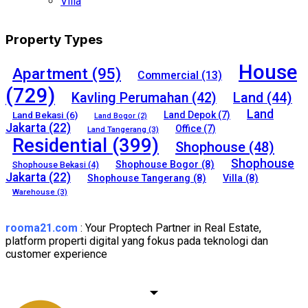
Villa
Property Types
House
Apartment
(95)
Commercial
(13)
(729)
Kavling Perumahan
(42)
Land
(44)
Land
Land Bekasi
(6)
Land Depok
(7)
Land Bogor
(2)
Jakarta
(22)
Office
(7)
Land Tangerang
(3)
Residential
(399)
Shophouse
(48)
Shophouse
Shophouse Bogor
(8)
Shophouse Bekasi
(4)
Jakarta
(22)
Shophouse Tangerang
(8)
Villa
(8)
Warehouse
(3)
rooma21.com
: Your Proptech Partner in Real Estate,
platform properti digital yang fokus pada teknologi dan
customer experience