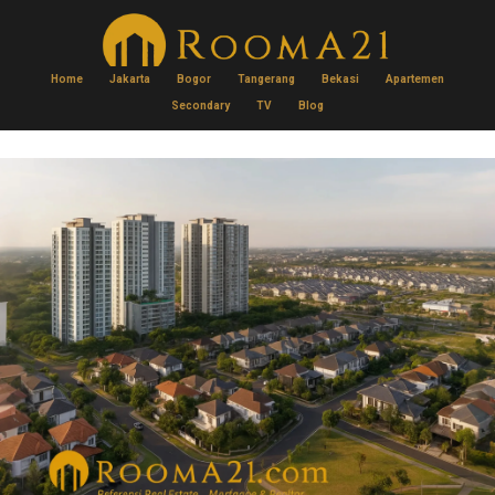
Home
Jakarta
Bogor
Tangerang
Bekasi
Apartemen
Secondary
TV
Blog