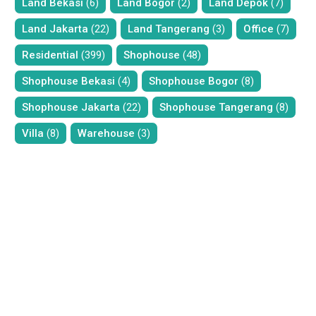
Land Bekasi
(6)
Land Bogor
(2)
Land Depok
(7)
Land Jakarta
(22)
Land Tangerang
(3)
Office
(7)
Residential
(399)
Shophouse
(48)
Shophouse Bekasi
(4)
Shophouse Bogor
(8)
Shophouse Jakarta
(22)
Shophouse Tangerang
(8)
Villa
(8)
Warehouse
(3)