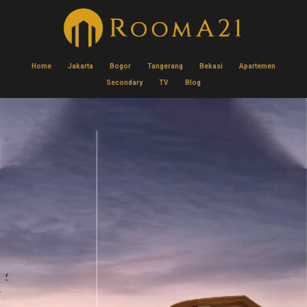
Home
Jakarta
Bogor
Tangerang
Bekasi
Apartemen
Secondary
TV
Blog