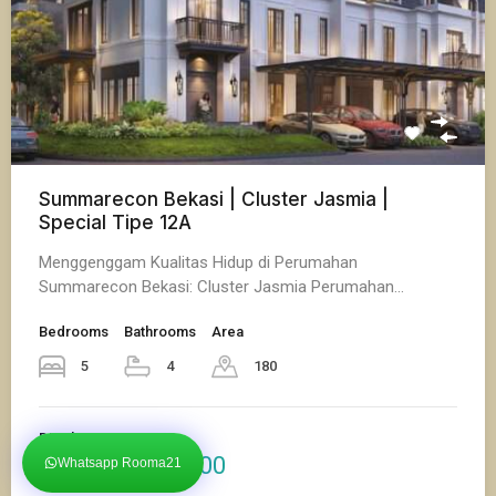
Summarecon Bekasi | Cluster Jasmia |
Special Tipe 12A
Menggenggam Kualitas Hidup di Perumahan
Summarecon Bekasi: Cluster Jasmia Perumahan…
Bedrooms
Bathrooms
Area
5
4
180
Dijual
Rp. 4,201,000,000
Whatsapp Rooma21