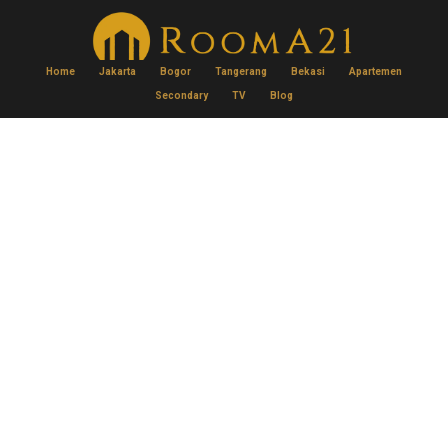
Home
Jakarta
Bogor
Tangerang
Bekasi
Apartemen
Secondary
TV
Blog