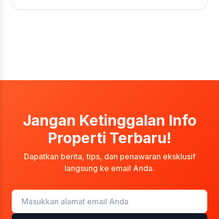
Jangan Ketinggalan Info
Properti Terbaru!
Dapatkan berita, tips, dan penawaran eksklusif
langsung ke email Anda.