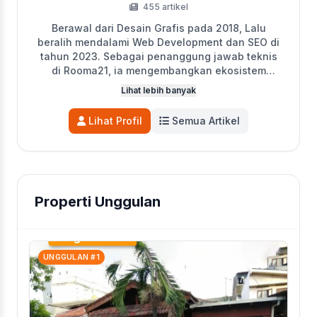
455 artikel
Berawal dari Desain Grafis pada 2018, Lalu
beralih mendalami Web Development dan SEO di
tahun 2023. Sebagai penanggung jawab teknis
di Rooma21, ia mengembangkan ekosistem
digital perusahaan, termasuk Portal Properti,
Lihat lebih banyak
Sistem Titip Jual, dan MLS Jakarta Selatan.
Katon juga aktif sebagai penulis utama di Blog
Lihat Profil
Semua Artikel
Rooma21 yang mengedukasi pencari hunian
seputar tren pasar, legalitas, dan KPR. Kini,
fokusnya adalah mengoptimalkan performa
portal dan blog agar semakin solutif.
Properti Unggulan
UNGGULAN #1