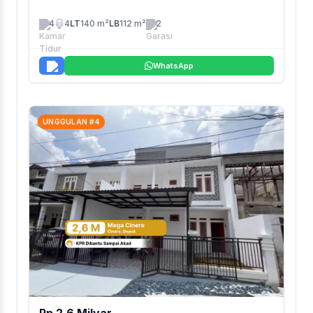
4
4
LT
140 m²
LB
112 m²
2
WhatsApp
UNGGULAN #4
Rp 2.6 Milyar