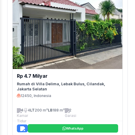
Rp 4.7 Milyar
Rumah di Villa Delima, Lebak Bulus, Cilandak,
Jakarta Selatan
12450, Indonesia
4
4
LT
200 m²
LB
188 m²
2
WhatsApp