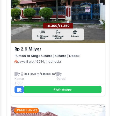
Rp 2.9 Milyar
Rumah di Mega Cinere | Cinere | Depok
Jawa Barat 16514, Indonesia
7
3
LT
350 m²
LB
300 m²
2
WhatsApp
UNGGULAN #2