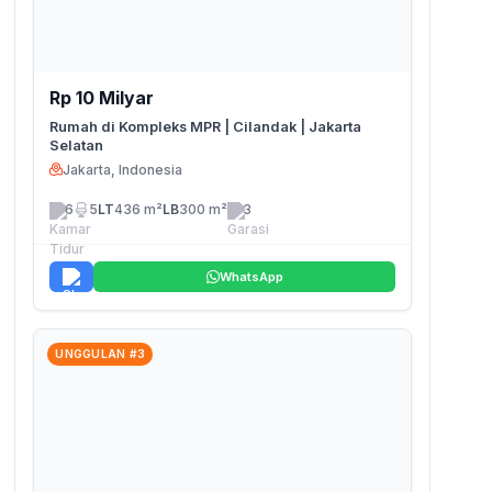
Rp 10 Milyar
Rumah di Kompleks MPR | Cilandak | Jakarta
Selatan
Jakarta, Indonesia
6
5
LT
436 m²
LB
300 m²
3
WhatsApp
UNGGULAN #3