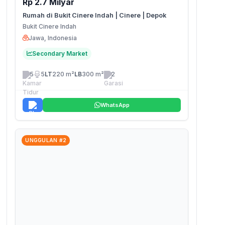
Rp 2.7 Milyar
Rumah di Bukit Cinere Indah | Cinere | Depok
Bukit Cinere Indah
Jawa, Indonesia
Secondary Market
5
5
LT
220 m²
LB
300 m²
2
WhatsApp
UNGGULAN #2