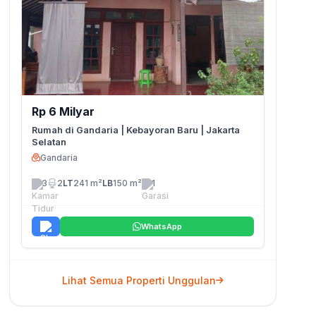
Rp 6 Milyar
Rumah di Gandaria | Kebayoran Baru | Jakarta
Selatan
Gandaria
3
2
LT
241 m²
LB
150 m²
1
WhatsApp
Lihat Semua Properti Unggulan