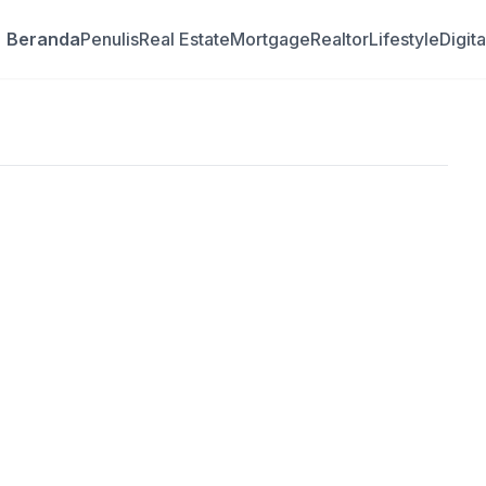
Beranda
Penulis
Real Estate
Mortgage
Realtor
Lifestyle
Digit