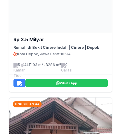
Rp 3.5 Milyar
Rumah di Bukit Cinere Indah | Cinere | Depok
Kota Depok, Jawa Barat 16514
5
4
LT
193 m²
LB
286 m²
2
WhatsApp
UNGGULAN #4