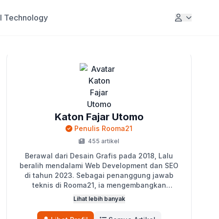
al Technology
Katon Fajar Utomo
Penulis Rooma21
455 artikel
Berawal dari Desain Grafis pada 2018, Lalu
beralih mendalami Web Development dan SEO
di tahun 2023. Sebagai penanggung jawab
teknis di Rooma21, ia mengembangkan
ekosistem digital perusahaan, termasuk Portal
Lihat lebih banyak
Properti, Sistem Titip Jual, dan MLS Jakarta
Selatan. Katon juga aktif sebagai penulis