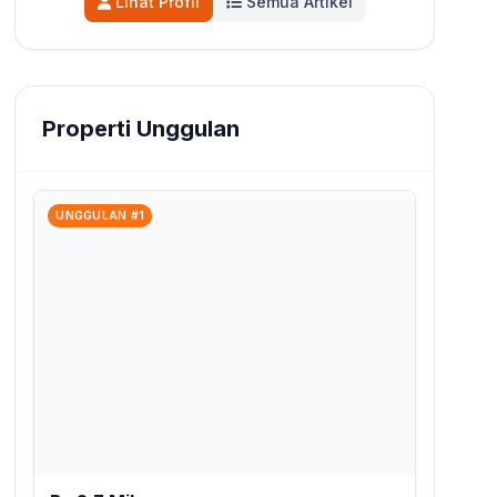
Lihat Profil
Semua Artikel
utama di Blog Rooma21 yang mengedukasi
pencari hunian seputar tren pasar, legalitas,
dan KPR. Kini, fokusnya adalah
mengoptimalkan performa portal dan blog
agar semakin solutif.
Properti Unggulan
UNGGULAN #1