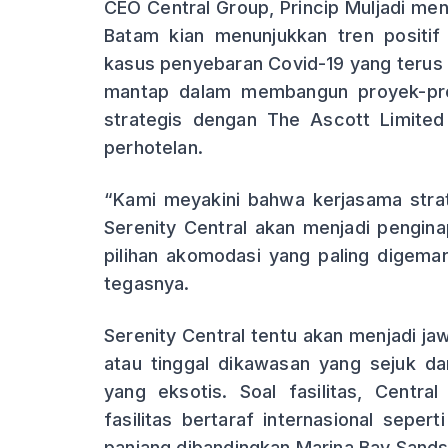
CEO Central Group, Princip Muljadi meng
Batam kian menunjukkan tren positi
kasus penyebaran Covid-19 yang terus 
mantap dalam membangun proyek-pr
strategis dengan The Ascott Limited
perhotelan.
“Kami meyakini bahwa kerjasama strate
Serenity Central akan menjadi pengin
pilihan akomodasi yang paling digema
tegasnya.
Serenity Central tentu akan menjadi ja
atau tinggal dikawasan yang sejuk 
yang eksotis. Soal fasilitas, Centr
fasilitas bertaraf internasional sepert
panjang dibandingkan Marina Bay Sands