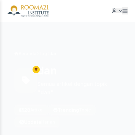
Beranda
Tag
dan
dan
Semua artikel dengan topik
"dan"
28
Trending
Artikel
Topic
Update
Harian