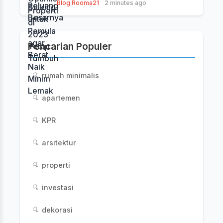
Blog Rooma21
2 minutes ago
Pencarian Populer
rumah minimalis
🔍
apartemen
🔍
KPR
🔍
arsitektur
🔍
properti
🔍
investasi
🔍
dekorasi
🔍