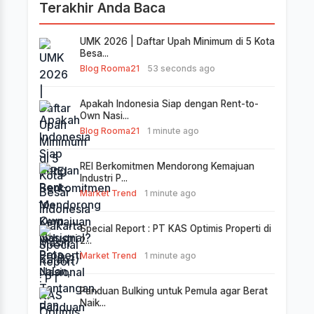
Terakhir Anda Baca
UMK 2026 | Daftar Upah Minimum di 5 Kota
Besa...
Blog Rooma21
53 seconds ago
Apakah Indonesia Siap dengan Rent-to-
Own Nasi...
Blog Rooma21
1 minute ago
REI Berkomitmen Mendorong Kemajuan
Industri P...
Market Trend
1 minute ago
Special Report : PT KAS Optimis Properti di
2...
Market Trend
1 minute ago
Panduan Bulking untuk Pemula agar Berat
Naik...