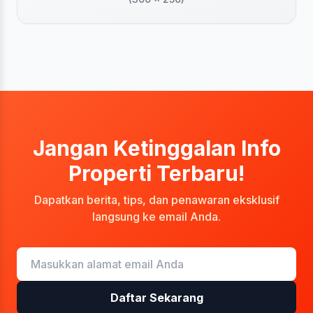
Jangan Ketinggalan Info
Properti Terbaru!
Dapatkan berita, tips, dan penawaran eksklusif
langsung ke email Anda.
Daftar Sekarang