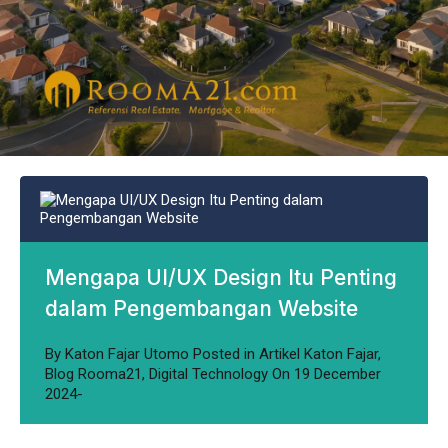
Mengapa UI/UX Design Itu Penting
dalam Pengembangan Website
By
Katon Fajar Utomo
Posted in
Artikel Katon Fajar
,
Blog Rooma21
,
Digital Technology
On
19 December
2024