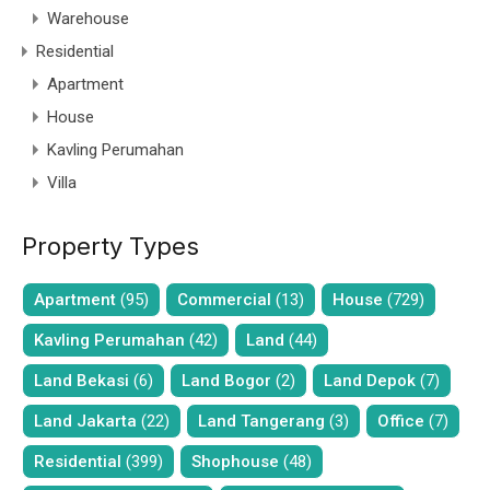
Warehouse
Residential
Apartment
House
Kavling Perumahan
Villa
Property Types
Apartment
(95)
Commercial
(13)
House
(729)
Kavling Perumahan
(42)
Land
(44)
Land Bekasi
(6)
Land Bogor
(2)
Land Depok
(7)
Land Jakarta
(22)
Land Tangerang
(3)
Office
(7)
Residential
(399)
Shophouse
(48)