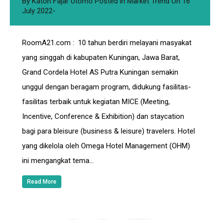
By
Katon Fajar Utomo
Posted in
Market Trend
On
16
July 2022
RoomA21.com : 10 tahun berdiri melayani masyakat
yang singgah di kabupaten Kuningan, Jawa Barat,
Grand Cordela Hotel AS Putra Kuningan semakin
unggul dengan beragam program, didukung fasilitas-
fasilitas terbaik untuk kegiatan MICE (Meeting,
Incentive, Conference & Exhibition) dan staycation
bagi para bleisure (business & leisure) travelers. Hotel
yang dikelola oleh Omega Hotel Management (OHM)
ini mengangkat tema…
Read More