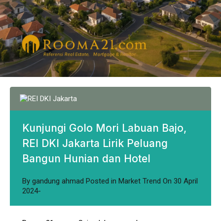
Kunjungi Golo Mori Labuan Bajo,
REI DKI Jakarta Lirik Peluang
Bangun Hunian dan Hotel
By
gandung ahmad
Posted in
Market Trend
On
30 April
2024